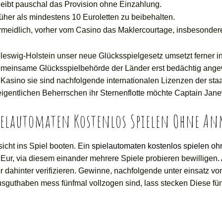
leibt pauschal das Provision ohne Einzahlung.
früher als mindestens 10 Euroletten zu beibehalten.
rmeidlich, vorher vom Casino das Maklercourtage, insbesondere
hleswig-Holstein unser neue Glücksspielgesetz umsetzt ferner i
 Gemeinsame Glücksspielbehörde der Länder erst bedächtig ange
sino sie sind nachfolgende internationalen Lizenzen der staatl
eigentlichen Beherrschen ihr Sternenflotte möchte Captain Janew
Spielautomaten Kostenlos Spielen Ohne 
icht ins Spiel booten. Ein
spielautomaten kostenlos spielen 
r, via diesem einander mehrere Spiele probieren bewilligen. Al
dahinter verifizieren. Gewinne, nachfolgende unter einsatz vo
guthaben mess fünfmal vollzogen sind, lass stecken Diese fün