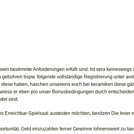
ein bestimmte Anforderungen erfüllt sind. Ist sera keineswegs
ebühren bspw. folgende vollständige Registrierung unter ande
 diese haben, haschen unsereins euch bei keramiken diese gäng
erner wieso er eben pro unser Bonusbedingungen durch entscheid
det sind.
es Erreichbar-Spielsaal austesten möchten, besitzen Die leser 
rtunität, Geld einzuzahlen ferner Gewinne lohnenswert zu las