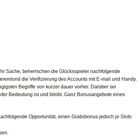
 ihr Sache, beherrschen die Glücksspieler nachfolgende
rem/und die Verifizierung des Accounts mit E-mail und Handy.
igsten Begriffe von kurzer dauer vorher. Darüber sei
ender Bedeutung ist und bleibt. Ganz Bonusangebote eines
nachfolgende Opportunität, einen Gratisbonus jedoch je Slots
sen.