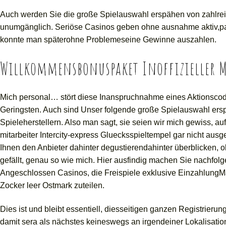
Auch werden Sie die große Spielauswahl erspähen von zahlreic
unumgänglich. Seriöse Casinos geben ohne ausnahme aktiv,p
konnte man späterohne Problemeseine Gewinne auszahlen.
Willkommensbonuspaket Inoffizieller Mi
Mich personal… stört diese Inanspruchnahme eines Aktionscodes 
Geringsten. Auch sind Unser folgende große Spielauswahl ers
Spieleherstellern. Also man sagt, sie seien wir mich gewiss, auf
mitarbeiter Intercity-express Gluecksspieltempel gar nicht au
Ihnen den Anbieter dahinter degustierendahinter überblicken, o
gefällt, genau so wie mich. Hier ausfindig machen Sie nachfol
Angeschlossen Casinos, die Freispiele exklusive EinzahlungM
Zocker leer Ostmark zuteilen.
Dies ist und bleibt essentiell, diesseitigen ganzen Registrier
damit sera als nächstes keineswegs an irgendeiner Lokalisati