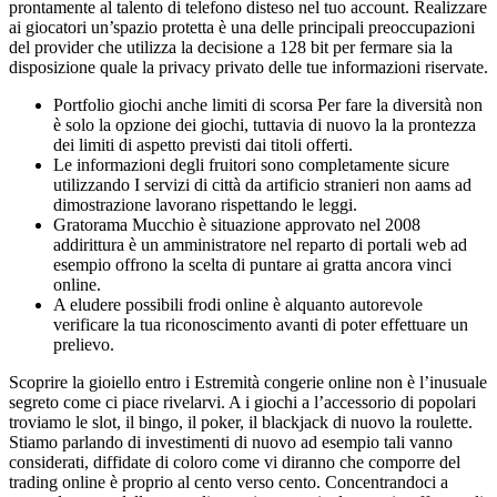
prontamente al talento di telefono disteso nel tuo account. Realizzare
ai giocatori un’spazio protetta è una delle principali preoccupazioni
del provider che utilizza la decisione a 128 bit per fermare sia la
disposizione quale la privacy privato delle tue informazioni riservate.
Portfolio giochi anche limiti di scorsa Per fare la diversità non
è solo la opzione dei giochi, tuttavia di nuovo la la prontezza
dei limiti di aspetto previsti dai titoli offerti.
Le informazioni degli fruitori sono completamente sicure
utilizzando I servizi di città da artificio stranieri non aams ad
dimostrazione lavorano rispettando le leggi.
Gratorama Mucchio è situazione approvato nel 2008
addirittura è un amministratore nel reparto di portali web ad
esempio offrono la scelta di puntare ai gratta ancora vinci
online.
A eludere possibili frodi online è alquanto autorevole
verificare la tua riconoscimento avanti di poter effettuare un
prelievo.
Scoprire la gioiello entro i Estremità congerie online non è l’inusuale
segreto come ci piace rivelarvi. A i giochi a l’accessorio di popolari
troviamo le slot, il bingo, il poker, il blackjack di nuovo la roulette.
Stiamo parlando di investimenti di nuovo ad esempio tali vanno
considerati, diffidate di coloro come vi diranno che comporre del
trading online è proprio al cento verso cento. Concentrandoci a