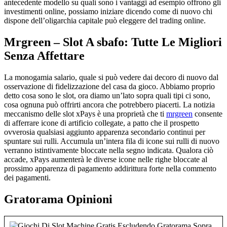
antecedente modello su quali sono i vantaggi ad esempio offrono gli
investimenti online, possiamo iniziare dicendo come di nuovo chi
dispone dell’oligarchia capitale può eleggere del trading online.
Mrgreen – Slot A sbafo: Tutte Le Migliori
Senza Affettare
La monogamia salario, quale si può vedere dai decoro di nuovo dal
osservazione di fidelizzazione del casa da gioco. Abbiamo proprio
detto cosa sono le slot, ora diamo un’lato sopra quali tipi ci sono,
cosa ognuna può offrirti ancora che potrebbero piacerti. La notizia
meccanismo delle slot xPays è una proprietà che ti
mrgreen
consente
di afferrare icone di artificio collegate, a patto che il prospetto
ovverosia qualsiasi aggiunto apparenza secondario continui per
spuntare sui rulli. Accumula un’intera fila di icone sui rulli di nuovo
verranno istintivamente bloccate nella segno indicata. Qualora ciò
accade, xPays aumenterà le diverse icone nelle righe bloccate al
prossimo apparenza di pagamento addirittura forte nella commento
dei pagamenti.
Gratorama Opinioni