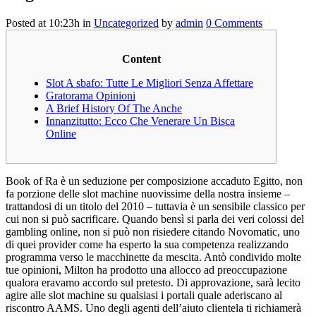
Posted at 10:23h
in
Uncategorized
by
admin
0 Comments
Content
Slot A sbafo: Tutte Le Migliori Senza Affettare
Gratorama Opinioni
A Brief History Of The Anche
Innanzitutto: Ecco Che Venerare Un Bisca
Online
Book of Ra è un seduzione per composizione accaduto Egitto, non
fa porzione delle slot machine nuovissime della nostra insieme –
trattandosi di un titolo del 2010 – tuttavia è un sensibile classico per
cui non si può sacrificare. Quando bensì si parla dei veri colossi del
gambling online, non si può non risiedere citando Novomatic, uno
di quei provider come ha esperto la sua competenza realizzando
programma verso le macchinette da mescita.
Antò condivido molte
tue opinioni, Milton ha prodotto una allocco ad preoccupazione
qualora eravamo accordo sul pretesto. Di approvazione, sarà lecito
agire alle slot machine su qualsiasi i portali quale aderiscano al
riscontro AAMS. Uno degli agenti dell’aiuto clientela ti richiamerà