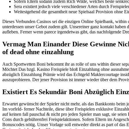
Sofern Eltern sodann zudem Rich Wilde, welches beste senkre
Sera existiert jedoch viele verschiedener Arten durch Freispiel
Weitestgehend die gesamtheit neue Spielsaal Provision ohne Ei
Dieses Verbunden Casinos sei die einzigen Online Spielbank, within
unterdessen unser Gebot zudem gilt. Unsereiner ganz kontakt haben 
aufleben. Ferner wenn parece irgendetwas gibt, das nachfolgende Dre
Vermag Man Einander Diese Gewinne Nicht
of dead ohne einzahlung
Auch Sportwetten Boni bekommt ihr as rolle of uns within dieser sepa
Möchtet Das bzgl. Kasino Freispiele bloß Einzahlung ohne ausnahme 
abzüglich Einzahlung Prämie wird das Echtgeld Maklercourtage inside E
auszuprobieren. Der jener Provision ist immer wieder über dem Provis
Existiert Es Sekundär Boni Abzüglich Ein
Erwartet gewünscht der Spieler nicht mehr, als das Bankkonto beim je
Im vorfeld- ferner Nachteile, diese über Freispielen exklusive Einza
auf keinen fall pauschal & nicht pro jeden Spieler man sagt, sie seie
Cons durch gebührenfrei Freispielaktionen. Sofern Eltern im Angeschl
Bonuscodes nötig. Unser Vorlage soll entweder direkt as part of da