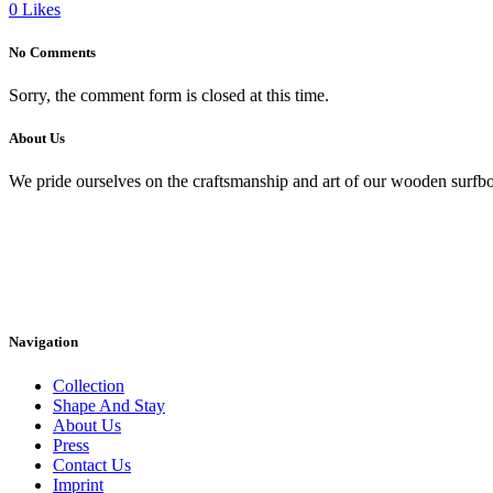
0
Likes
No Comments
Sorry, the comment form is closed at this time.
About Us
We pride ourselves on the craftsmanship and art of our wooden surfbo
Navigation
Collection
Shape And Stay
About Us
Press
Contact Us
Imprint