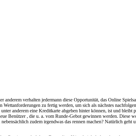
er anderem verhalten jedermann diese Opportunität, das Online Spiels
den Wettanforderungen zu fertig werden, um sich als nächstes nachfolg
unter anderem eine Kreditkarte abgeben hinter können, ist und bleibt 
neue Benützer , die u. a. vom Runde-Gebot gewinnen werden. Diese wolle
n nebensächlich zudem irgendwas das rennen machen? Natürlich geht u