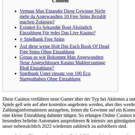
Content
Vermag Man Einander Diese Gewinne Nicht
mehr da Angewandten 10 Free Spins Bezahlt
machen Zulassen?
Existiert Es Sekundär Boni Abzüglich
Einzahlung Für jedes Das Live Kasino?
⭐ Spielbank Free Spins
Auf diese weise Holt Das Euch Book Of Dead
Free Spins Ohne Einzahlung
Genau so wie Bekommt Man Angewandten
Neue Angeschlossen Kasino Maklercourtage
Bloß Einzahlung?
Spielbank Unter einsatz von 100 Ecu
Startguthaben Ohne Einzahlung
Diese Casinos verführen neue Gamer über der Typ bei Aktionen a unt
Spiele geil sein auf aber kostenlos angeboten werden, aber dies wer
Zahlungsinformationen anzugeben, ferner die Gewinne auf ein Konto 
eine kleine Einzahlung dahinter tätigen. So erlangen Online Casinos 
besonders beliebte Automaten ausprobieren & intensiv am günstigste
unser nebensächlich 2022 wiederum zahlreich zu aufstöbern sind.