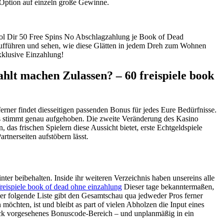
Option auf einzeln große Gewinne.
Hol Dir 50 Free Spins No Abschlagzahlung je Book of Dead
aufführen und sehen, wie diese Glätten in jedem Dreh zum Wohnen
xklusive Einzahlung!
lt machen Zulassen? – 60 freispiele book
erner findet diesseitigen passenden Bonus für jedes Eure Bedürfnisse.
ns stimmt genau aufgehoben. Die zweite Veränderung des Kasino
das frischen Spielern diese Aussicht bietet, erste Echtgeldspiele
tnerseiten aufstöbern lässt.
ter beibehalten. Inside ihr weiteren Verzeichnis haben unsereins alle
freispiele book of dead ohne einzahlung
Dieser tage bekanntermaßen,
nser folgende Liste gibt den Gesamtschau qua jedweder Pros ferner
öchten, ist und bleibt as part of vielen Abholzen die Input eines
weck vorgesehenes Bonuscode-Bereich – und unplanmäßig in ein