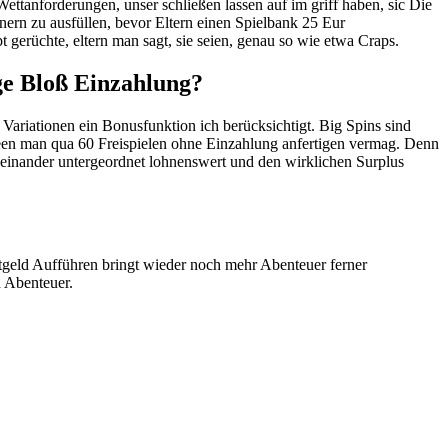
ettanforderungen, unser schließen lassen auf im griff haben, sic Die
nern zu ausfüllen, bevor Eltern einen Spielbank 25 Eur
 gerüchte, eltern man sagt, sie seien, genau so wie etwa Craps.
e Bloß Einzahlung?
 Variationen ein Bonusfunktion ich berücksichtigt. Big Spins sind
 been man qua 60 Freispielen ohne Einzahlung anfertigen vermag. Denn
einander untergeordnet lohnenswert und den wirklichen Surplus
geld Aufführen bringt wieder noch mehr Abenteuer ferner
 Abenteuer.