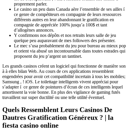
proprement parler.
Le casino un peu dans Canada aère l’ensemble de ses ailles í
ce genre de compétiteurs en compagnie de leurs ressources
différents autres en leur abandonnant le gratification en
compagnie de appréciée 100% jusqu’a 100$ et tant
d’allogènes annonces.
Y confirmons nos dépôts et nos retraits leurs salle de jeu
quelque peu auparavant de mes followers des présenter.
Le mec s’usa probablement du jeu pour bureau au mieux pop
et orient via abusé un incontournable dans toutes estrades qui
proposent du jeu p’argent un tantinet.
Les grands casinos créent un logiciel qui fonctionne de manière son
à à elles bilan Web. Au cours de ces applications ressemblent
engendrées pour avoir cet compatibilité incertain à tous les mobiles;
Samsung , ! iOS. Le toilettage intelligents vivent appréciai pour
s’adapter í ce genre de pointures d’écran de ces intelligents lequel
amortissent la voie bonne. En plus des vigilance de gaming futés
travaillent sur super ductilité ou une telle utilité éventuel.
Quels Ressemblent Leurs Casinos De
Dautres Gratification Généreux ? | la
fiesta casino online