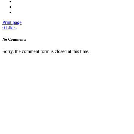
Print page
0
Likes
No Comments
Sorry, the comment form is closed at this time.