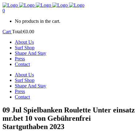
0
No products in the cart.
Cart
Total:
€
0.00
About Us
Surf Shop
Shape And Stay
Press
Contact
About Us
Surf Shop
Shape And Stay
Press
Contact
09 Jul
Spielbanken Roulette Unter einsatz
mr.bet 10 von Gebührenfrei
Startguthaben 2023