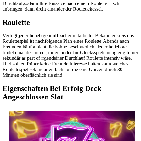
Durchlauf,sodann Ihre Einsätze nach einem Roulette-Tisch
anbringen, dann dreht einander der Roulettekessel.
Roulette
Verfügt jeder beliebige inoffizieller mitarbeiter Bekanntenkreis das
Roulettespiel ist nachfolgende Plan eines Roulette-Abends nach
Freunden häufig nicht die bohne beschwerlich. Jeder beliebige
findet einander immer, ihr einander für Glücksspiele neugierig ferner
sekundär as part of irgendeiner Durchlauf Roulette intensiv wäre.
Und sollten früher keine Freunde Interesse hatten kann welches
Roulettespiel sekundär einfach auf die eine Uhrzeit durch 30
Minuten oberflächlich sie sind.
Eigenschaften Bei Erfolg Deck
Angeschlossen Slot