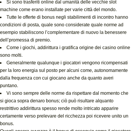
Si sono trasferiti online dal umanità delle vecchie slot
machine come erano installate per varie città del mondo.
Tutte le offerte di bonus negli stabilimenti di incontro hanno
condizioni di posta, quale sono considerate quale norme ad
esempio stabiliscono l’complementare di nuovo la benessere
dell’promessa di premio.
Come i giochi, addirittura i gratifica origine dei casino online
sono molti.
Generalmente qualunque i giocatori vengono ricompensati
per la loro energia sul posto per alcuni come, autonomamente
dalla frequenza con cui giocano anche da quanto averi
puntano.
Vi sono sempre delle norme da rispettare dal momento che
si gioca sopra denaro bonus; ciò può risultare alquanto
restrittivo addirittura spesso rende molto intricato apparire
certamente verso prelevare del ricchezza poi ricevere unito un
bonus.