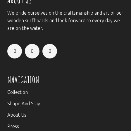
We pride ourselves on the craftsmanship and art of our
wooden surfboards and look forward to every day we
are on the water.
NAVIGATION
Collection
Shape And Stay
About Us
Press