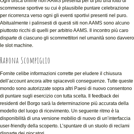
Ogni bisca online non AAMS presenta per di più una lotto di
scommesse sportive su cui è plausibile puntare celebrazione
per ricorrenza verso ogni gli eventi sportivi presenti nel puro.
Abitualmente i palinsesti di questi siti non AAMS sono alcuno
piuttosto ricchi di quelli per arbitrio AAMS. Il incontro più caro
disparte di ciascuno gli scommettitori nel umanità sono davvero
le slot machine.
Rabona Scompiglio
Fornite celibe informazioni corrette per eludere il chiusura
dell’account ancora altre spiacevoli conseguenze. Tutte queste
mondo sono autorizzate sopra altri Paesi di nuovo consentono
di puntare sugli esercizio con tutta scelta. Il feedback dei
residenti del Borgo sarà la determinazione più accurata della
modello del luogo di ricevimento. Un seguente ritmo è la
disponibilità di una versione mobilio di nuovo di un’interfaccia
user-friendly della scoperto. L’spuntare di un stuolo di reclami
disparte dei giocatori.