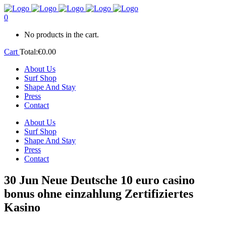
0
No products in the cart.
Cart
Total:
€
0.00
About Us
Surf Shop
Shape And Stay
Press
Contact
About Us
Surf Shop
Shape And Stay
Press
Contact
30 Jun
Neue Deutsche 10 euro casino
bonus ohne einzahlung Zertifiziertes
Kasino