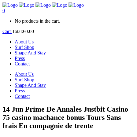
0
No products in the cart.
Cart
Total:
€
0.00
About Us
Surf Shop
Shape And Stay
Press
Contact
About Us
Surf Shop
Shape And Stay
Press
Contact
14 Jun
Prime De Annales Justbit Casino
75 casino machance bonus Tours Sans
frais En compagnie de trente