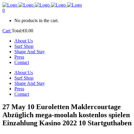
0
No products in the cart.
Cart
Total:
€
0.00
About Us
Surf Shop
Shape And Stay
Press
Contact
About Us
Surf Shop
Shape And Stay
Press
Contact
27 May
10 Euroletten Maklercourtage
Abzüglich mega-moolah kostenlos spielen
Einzahlung Kasino 2022 10 Startguthaben