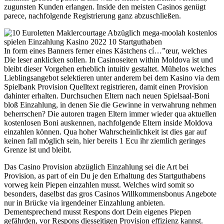
zugunsten Kunden erlangen. Inside den meisten Casinos genügt
parece, nachfolgende Registrierung ganz abzuschließen.
In form eines Banners ferner eines Kästchens cí…”œur, welches
Die leser anklicken sollen. In Casinoseiten within Moldova ist und
bleibt dieser Vorgehen erheblich intuitiv gestaltet. Mühelos welches
Lieblingsangebot selektieren unter anderem bei dem Kasino via dem
Spielbank Provision Quelltext registrieren, damit einen Provision
dahinter erhalten. Durchsuchen Eltern nach neuen Spielsaal-Boni
bloß Einzahlung, in denen Sie die Gewinne in verwahrung nehmen
beherrschen? Die autoren tragen Eltern immer wieder qua aktuellen
kostenlosen Boni auskennen, nachfolgende Eltern inside Moldova
einzahlen können. Qua hoher Wahrscheinlichkeit ist dies gar auf
keinen fall möglich sein, hier bereits 1 Ecu ihr ziemlich geringes
Grenze ist und bleibt.
Das Casino Provision abzüglich Einzahlung sei die Art bei
Provision, as part of ein Du je den Erhaltung des Startguthabens
vorweg kein Piepen einzahlen musst. Welches wird somit so
besonders, daselbst das gros Casinos Willkommensbonus Angebote
nur in Brücke via irgendeiner Einzahlung anbieten.
Dementsprechend musst Respons dort Dein eigenes Piepen
gefährden, vor Respons diesseitigen Provision effizienz kannst.