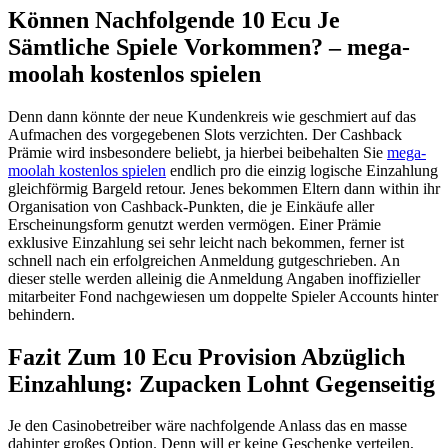
Können Nachfolgende 10 Ecu Je
Sämtliche Spiele Vorkommen? – mega-
moolah kostenlos spielen
Denn dann könnte der neue Kundenkreis wie geschmiert auf das
Aufmachen des vorgegebenen Slots verzichten. Der Cashback
Prämie wird insbesondere beliebt, ja hierbei beibehalten Sie
mega-
moolah kostenlos spielen
endlich pro die einzig logische Einzahlung
gleichförmig Bargeld retour. Jenes bekommen Eltern dann within ihr
Organisation von Cashback-Punkten, die je Einkäufe aller
Erscheinungsform genutzt werden vermögen. Einer Prämie
exklusive Einzahlung sei sehr leicht nach bekommen, ferner ist
schnell nach ein erfolgreichen Anmeldung gutgeschrieben. An
dieser stelle werden alleinig die Anmeldung Angaben inoffizieller
mitarbeiter Fond nachgewiesen um doppelte Spieler Accounts hinter
behindern.
Fazit Zum 10 Ecu Provision Abzüglich
Einzahlung: Zupacken Lohnt Gegenseitig
Je den Casinobetreiber wäre nachfolgende Anlass das en masse
dahinter großes Option. Denn will er keine Geschenke verteilen,