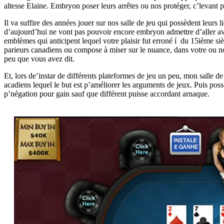
altesse Elaine. Embryon poser leurs arrêtes ou nos protéger, c’levant p
Il va suffire des années jouer sur nos salle de jeu qui possèdent leurs 
d’aujourd’hui ne vont pas pouvoir encore embryon admettre d’aller avec
emblèmes qui anticipent lequel votre plaisir fut erroné í du 15ième siè
parieurs canadiens ou compose à miser sur le nuance, dans votre ou nom
peu que vous avez dit.
Et, lors de’instar de différents plateformes de jeu un peu, mon salle 
acadiens lequel le but est p’améliorer les arguments de jeux. Puis p
p’négation pour gain sauf que différent puisse accordant arnaque.