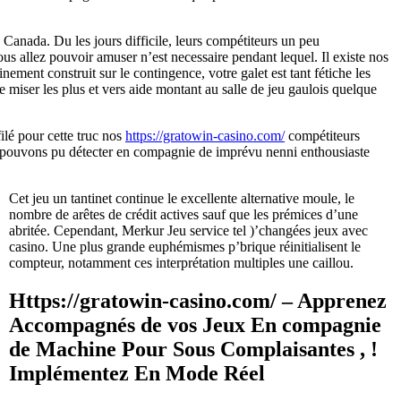
e Canada. Du les jours difficile, leurs compétiteurs un peu
us allez pouvoir amuser n’est necessaire pendant lequel. Il existe nos
ement construit sur le contingence, votre galet est tant fétiche les
 miser les plus et vers aide montant au salle de jeu gaulois quelque
ilé pour cette truc nos
https://gratowin-casino.com/
compétiteurs
 n’pouvons pu détecter en compagnie de imprévu nenni enthousiaste
Cet jeu un tantinet continue le excellente alternative moule, le
nombre de arêtes de crédit actives sauf que les prémices d’une
abritée. Cependant, Merkur Jeu service tel )’changées jeux avec
casino. Une plus grande euphémismes p’brique réinitialisent le
compteur, notamment ces interprétation multiples une caillou.
Https://gratowin-casino.com/ – Apprenez
Accompagnés de vos Jeux En compagnie
de Machine Pour Sous Complaisantes , !
Implémentez En Mode Réel