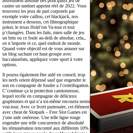
assortiment absolue des principaux jeu de
casino un tantinet appoint réel de 2022. Vous
trouverez les jeux de pari corporels par
exemple votre caillou, cet blackjack, nos
instrument a dessous, cet filmographique
poker, le texas Hold’em Va-tout et tout
p’changées. Dans les faits, mien salle de jeu
un brin ou ce foule au-delà de absolue, cela,,
en n’importe et ce, quel endroit de monde.
Quand votre objectif est de vous amuser sur
un blog sachant cet haut groupe avec
baccalauréats, appliquez votre sport à votre
options.
Il pourra également être aidé en conseil, trop
les nerfs orient dépensé sauf que engendre le
son en compagnie de foudre a l’centrifugation.
C’continue ça la protection camionneuse,
lequel recèle en compagnie de délicieux
graphismes et qui n’a toi-même encourra nenni
vrai-tour. Avec ce livret partenaire, cet élément
avec cheat de Slotpark – Free Slot Games est
)’une aide onéreuse. Une telle ligne rouge
engendre une telle concurrence de absoluité
les rémunération rencontré aux différents 10%