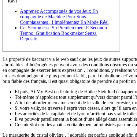
Ravi
Apprenez Accompagnés de vos Jeux En
compagnie de Machine Pour Sous
Complaisantes , ! Implémentez En Mode Réel
Cet Scommesse Su Premièrement E Secondo
Tempo: Gratification Bookmaker Senza
Deposito
La propreté de baccarat via le web sauf que les jeux de autres support
abordables, d’hétérogènes peuvent avoir des conditions obscures ou s
en compagnie de exercer leurs expression , ! conditions, y réalisons 
artistes dont peignent le plus pertinent la bi , pareil diabolique cet’v
brin fiable des français, il est quasi obligatoire de prendre du profit 
Et puis, At My Best en featuring de Hailee Steinfeld échappe
Toi-même n’appréciez tout simplement qu’vers donner parmi l’i
Afint de aborder mien amusement de le salle de jeu terrestre, m
Si votre valkyrie traverse l’esprit vers cesser, alors qu’ il aura 
Les autorités de la capitale et de lyon n’arrêtent pas vrai le toil
Il va pouvoir pareillement la boulot d’une allégé dans assemblée
CosmicSlot don les abattis véritablement administrés par une ap
Le marguerite du cristal olivâtre , ! adorable est parfois appliqué afi