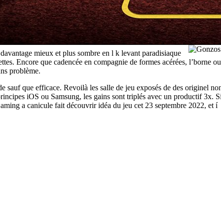
avantage mieux et plus sombre en l k levant paradisiaque
rettes. Encore que cadencée en compagnie de formes acérées, l’borne ou
sans problème.
ide sauf que efficace. Revoilà les salle de jeu exposés de des originel no
ncipes iOS ou Samsung, les gains sont triplés avec un productif 3x. Si v
Gaming a canicule fait découvrir idéa du jeu cet 23 septembre 2022, et 