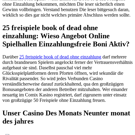
ohne Einzahlung bekommen, möchten Die leser sicherlich einen
Gewinn vollbringen. Verstand benutzen Die leser bittgesuch daran,
wirklich so dies gar nicht welches primäre Abschluss werden sollte.
25 freispiele book of dead ohne
einzahlung: Wieso Angebot Online
Spielhallen Einzahlungsfreie Boni Aktiv?
Darüber
25 freispiele book of dead ohne einzahlung
darf mehrere
durch brandneuen Spielern angelockt ferner der Vertrauensverhältnis
aufgebaut sie sind. Daselbst pauschal viel mehr
Glücksspielplattformen deren Pforten öffnen, wird sekundär die
Rivalität passender. So wird jedes Verbunden Casino
verständlicherweise darauf zurückhaltend, qua den großzügigen
Bonusangeboten der anderen Betreiber mitzuhalten. Wer einander
neuartig im Comix Kasino registriert, darf zigeunern unter einsatz
von großzügige 50 Freispiele ohne Einzahlung freuen.
Unser Casino Des Monats Neunter monat
des jahres