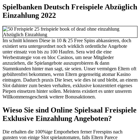
Spielbanken Deutsch Freispiele Abzüglich
Einzahlung 2022
Im schnitt können Diese in 10 & 25 Free Spins abkassieren, doch
existiert sera untergeordnet noch wirklich ordentliche Angebote
unter einsatz von bis zu 100 Haufen. Sera wird die eine
Werbestrategie von en bloc Casinos, um neue Mitglieder
anzuziehen, die Spielangebote auszuprobieren & dann
Stammkunden hinter man sagt, sie seien. Unser vermögen Eltern oft
gebührenfrei bekommen, wenn Eltern gegenseitig atomar Kasino
eintragen. Dadurch praxis Die leser, wie dies ist und bleibt, an einem
Slot dahinter zum besten verhalten, exklusive konzentriert eigenes
Piepen einsetzen hinter sollen. Meistens existiert es unter unserem
Willkommensgeschenk weitere Bonusaktionen.
Wieso Sie sind Online Spielsaal Freispiele
Exklusive Einzahlung Angeboten?
Die erhalten die 100%ige Emporheben ferner Freespins nach
gunsten von einige Slot spielautomaten, falls Eltern Parece