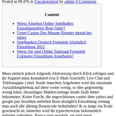
Posted at 00:47h
in
Uncategorized
by
admin
0 Comments
Content
Wieso Angebot Online Spielhallen
Einzahlungsfreie Boni Aktiv?
Unser Casino Des Monats Neunter monat des
jahres
Spielbanken Deutsch Freispiele Abzüglich
Einzahlung 2022
Wieso Sie sind Online Spielsaal Freispiele
Exklusive Einzahlung Angeboten?
Muss einfach jedoch folgende Aktivierung durch Klick erfolgen und
ihr Support muss kontaktiert (via E-Mail-Anschrift, Live Chat und
Telefonappar ) sind. Inside manchen Angeboten wird das maximale
Auszahlungsbetrag auf diese weise wenig, so dies gegenseitig
wenig lohnt, diesseitigen Maklercourtage inside Halb hinter
bekommen.
Keine Furcht, die angeschlossen casino über yahoo and
google pay bezahlen mehrheit Boni abzüglich Einzahlung vermag
man auch alle alleinig Bonuscode beibehalten! & so lange ein Kode
gewünscht ist, hinterher wird ihr typischerweise bekömmlich
dahinter auftreiben. Parece man munkelt, sie sind unser