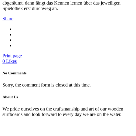
abgeräumt, dann fängt das Kennen lernen über das jeweiligen
Spielothek erst durchweg an.
Share
Print page
0
Likes
No Comments
Sorry, the comment form is closed at this time.
About Us
We pride ourselves on the craftsmanship and art of our wooden
surfboards and look forward to every day we are on the water.