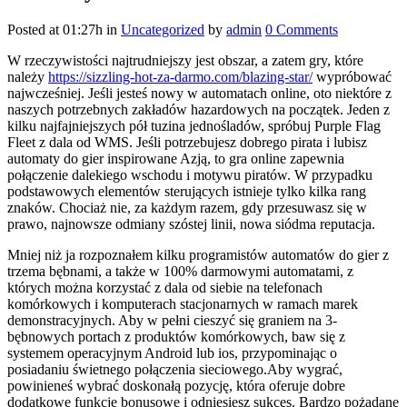
Posted at 01:27h
in
Uncategorized
by
admin
0 Comments
W rzeczywistości najtrudniejszy jest obszar, a zatem gry, które
należy
https://sizzling-hot-za-darmo.com/blazing-star/
wypróbować
najwcześniej. Jeśli jesteś nowy w automatach online, oto niektóre z
naszych potrzebnych zakładów hazardowych na początek. Jeden z
kilku najfajniejszych pół tuzina jednośladów, spróbuj Purple Flag
Fleet z dala od WMS.
Jeśli potrzebujesz dobrego pirata i lubisz
automaty do gier inspirowane Azją, to gra online zapewnia
połączenie dalekiego wschodu i motywu piratów. W przypadku
podstawowych elementów sterujących istnieje tylko kilka rang
znaków. Chociaż nie, za każdym razem, gdy przesuwasz się w
prawo, najnowsze odmiany szóstej linii, nowa siódma reputacja.
Mniej niż ja rozpoznałem kilku programistów automatów do gier z
trzema bębnami, a także w 100% darmowymi automatami, z
których można korzystać z dala od siebie na telefonach
komórkowych i komputerach stacjonarnych w ramach marek
demonstracyjnych. Aby w pełni cieszyć się graniem na 3-
bębnowych portach z produktów komórkowych, baw się z
systemem operacyjnym Android lub ios, przypominając o
posiadaniu świetnego połączenia sieciowego.Aby wygrać,
powinieneś wybrać doskonałą pozycję, która oferuje dobre
dodatkowe funkcje bonusowe i odniesiesz sukces. Bardzo pożądane