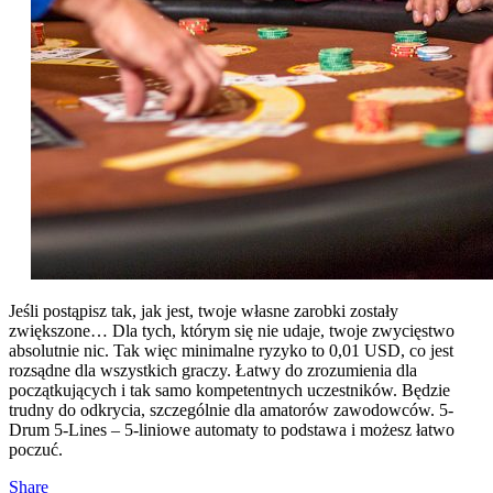
Jeśli postąpisz tak, jak jest, twoje własne zarobki zostały
zwiększone… Dla tych, którym się nie udaje, twoje zwycięstwo
absolutnie nic. Tak więc minimalne ryzyko to 0,01 USD, co jest
rozsądne dla wszystkich graczy. Łatwy do zrozumienia dla
początkujących i tak samo kompetentnych uczestników. Będzie
trudny do odkrycia, szczególnie dla amatorów zawodowców. 5-
Drum 5-Lines – 5-liniowe automaty to podstawa i możesz łatwo
poczuć.
Share