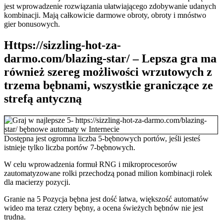
jest wprowadzenie rozwiązania ułatwiającego zdobywanie udanych
kombinacji. Mają całkowicie darmowe obroty, obroty i mnóstwo
gier bonusowych.
Https://sizzling-hot-za-
darmo.com/blazing-star/ – Lepsza gra ma
również szereg możliwości wrzutowych z
trzema bębnami, wszystkie graniczące ze
strefą antyczną
Dostępna jest ogromna liczba 5-bębnowych portów, jeśli jesteś
istnieje tylko liczba portów 7-bębnowych.
W celu wprowadzenia formuł RNG i mikroprocesorów
zautomatyzowane rolki przechodzą ponad milion kombinacji rolek
dla macierzy pozycji.
Granie na 5 Pozycja bębna jest dość łatwa, większość automatów
wideo ma teraz cztery bębny, a ocena świeżych bębnów nie jest
trudna.