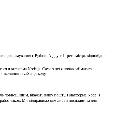
в програмування є Python. А друге і третє місця, відповідно,
ся платформа Node.js. Саме з неї я почав займатися
виконання JavaScript-коду.
іль повноцінним, вкажіть вашу пошту. Платформа Node.js
азработчиков. Ми відправимо вам лист з посиланням для