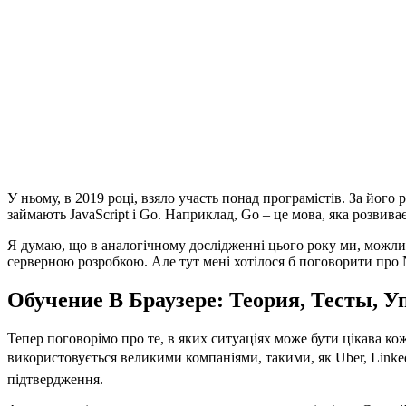
У ньому, в 2019 році, взяло участь понад програмістів. За його
займають JavaScript і Go. Наприклад, Go – це мова, яка розвиває
Я думаю, що в аналогічному дослідженні цього року ми, можлив
серверною розробкою. Але тут мені хотілося б поговорити про 
Обучение В Браузере: Теория, Тесты, 
Тепер поговорімо про те, в яких ситуаціях може бути цікава к
використовується великими компаніями, такими, як Uber, Linke
підтвердження.