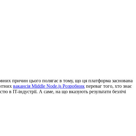
сновних причин цього полягає в тому, що ця платформа заснована
ентних
вакансія Middle Node.js Розробник
переваг того, хто знає
тю в IT-індустрії. А саме, на що вказують результати безлічі