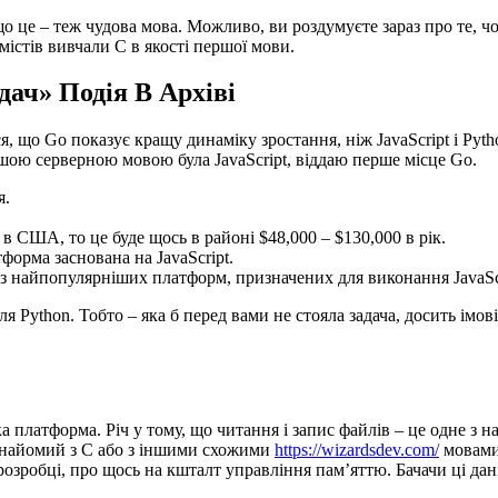
це – теж чудова мова. Можливо, ви роздумуєте зараз про те, чом
містів вивчали C в якості першої мови.
ач» Подія В Архіві
я, що Go показує кращу динаміку зростання, ніж JavaScript і Pyth
ершою серверною мовою була JavaScript, віддаю перше місце Go.
я.
 США, то це буде щось в районі $48,000 – $130,000 в рік.
форма заснована на JavaScript.
у з найпопулярніших платформ, призначених для виконання JavaScr
ля Python. Тобто – яка б перед вами не стояла задача, досить імо
 платформа. Річ у тому, що читання і запис файлів – це одне з н
 знайомий з C або з іншими схожими
https://wizardsdev.com/
мовами,
 розробці, про щось на кшталт управління пам’яттю. Бачачи ці да