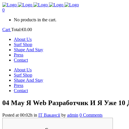
0
No products in the cart.
Cart
Total:
€
0.00
About Us
Surf Shop
Shape And Stay
Press
Contact
About Us
Surf Shop
Shape And Stay
Press
Contact
04 May
Я Web Разработчик И Я Уже 10
Posted at 00:02h
in
IT Вакансії
by
admin
0 Comments