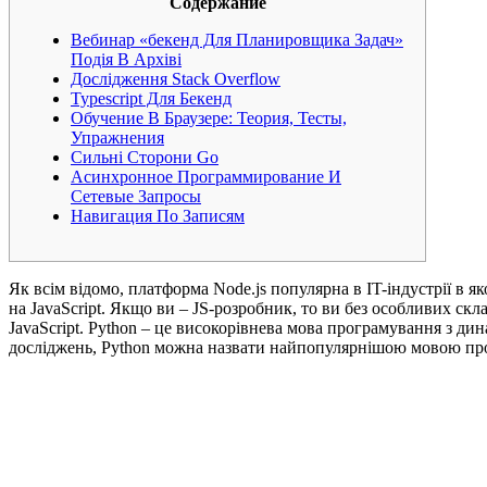
Содержание
Вебинар «бекенд Для Планировщика Задач»
Подія В Архіві
Дослідження Stack Overflow
Typescript Для Бекенд
Обучение В Браузере: Теория, Тесты,
Упражнения
Сильні Сторони Go
Асинхронное Программирование И
Сетевые Запросы
Навигация По Записям
Як всім відомо, платформа Node.js популярна в IT-індустрії в 
на JavaScript. Якщо ви – JS-розробник, то ви без особливих с
JavaScript. Python – це високорівнева мова програмування з дин
досліджень, Python можна назвати найпопулярнішою мовою про