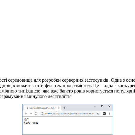
якості середовища для розробки серверних застосунків. Одна з о
кладнощів можете стати фулстек-програмістом. Це – одна з конкур
амічною типізацією, яка вже багато років користується популярніс
грамування минулого десятиліття.