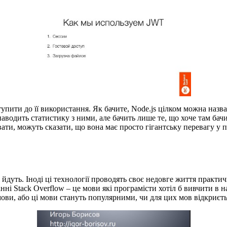
иступити до її використання. Як бачите, Node.js цілком можна на
наводить статистику з ними, але бачить лише те, що хоче там бач
ати, можуть сказати, що вона має просто гігантську перевагу у по
 і йдуть. Іноді ці технології проводять своє недовге життя практ
і Stack Overflow – це мови які програмісти хотіл б вивчити в на
 мови, або ці мови стануть популярними, чи для цих мов відкриєть