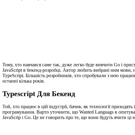
Тому, хто навчався саме так, дуже легко буде вивчити Go і пр
JavaScript в бекенд-розробці. Автор любить вибрані ним мови, 
TypeScript. Більшість розробників, хто спробували з нею працюв
останні кілька років.
Typescript Для Бекенд
Той, хто працює в цій індустрії, бачив, як технології приходять
програмування. Варто уточнити, що Wanted Languags в опитуванн
JavaScrip і Go. Це не говорить про те, що вони будуть вчити ці