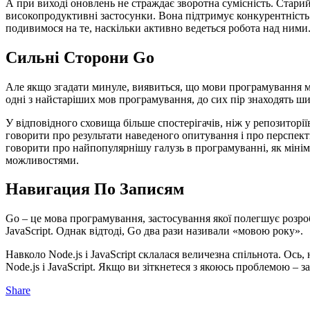
А при виході оновлень не страждає зворотна сумісність. Стари
високопродуктивні застосунки. Вона підтримує конкурентність і
подивимося на те, наскільки активно ведеться робота над ними. 
Сильні Сторони Go
Але якщо згадати минуле, виявиться, що мови програмування маю
одні з найстаріших мов програмування, до сих пір знаходять ши
У відповідного сховища більше спостерігачів, ніж у репозиторі
говорити про результати наведеного опитування і про перспекти
говорити про найпопулярнішу галузь в програмуванні, як мініму
можливостями.
Навигация По Записям
Go – це мова програмування, застосування якої полегшує розроб
JavaScript. Однак відтоді, Go два рази називали «мовою року».
Навколо Node.js і JavaScript склалася величезна спільнота. Ось, 
Node.js і JavaScript. Якщо ви зіткнетеся з якоюсь проблемою –
Share