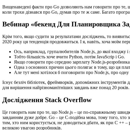
Вищенаведені факти про Go дозволяють нам говорити про те, що 
коли трохи дізнався про Go, думав про те ж саме. Багато програ
Вебинар «бекенд Для Планировщика Зад
Крім того, якщо судити за результатами досліджень, то виявитьс
2020 року ця тенденція продовжиться. І я, навіть, хоча моїм п
Ось, наприклад, групалюбителів Node.js, до якої входжу і 
Тобто більшість хоче вчити Python, потім JavaScrip і Go.
Якщо говорити про середню зарплату Node.js-розробника в
Одна з основних причин цього полягає в тому, що ця плат
Але тут мені хотілося б поговорити про Node.js, про одн
Існує безліч бібліотек, фреймворків, допоміжних інструментів д
для вирішення найрізноманітніших завдань вже понад 20 років.
Дослідження Stack Overflow
Це говорить нам про те, що Node.js – це по-справжньому швидка
завданням дуже добре. Go – це C-подібна мова, тому того, хто
тим, хто ним користується, не доводиться дбати, як при C ++ –
великою увагою розробників.