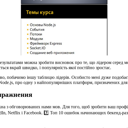
 результатами можна зробити висновок про те, що лідером серед мо
ться вкрай швидко, і популярність якої постійно зростає.
о, побачимо іншу таблицю лідерів. Особисто мені дуже подобаєть
Node.js, про одну з найпопулярніших платформ, призначених для 
Упражнения
ожна з обговорюваних нами мов. Для того, щоб зробити ваш проф
dIn, Netflix і Facebook. 7️⃣ Топ 10 ошибок начинающих бекенд-р