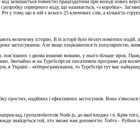
й код залишається повністю працездатним при виході нових версі
 розробку серверного коду, що називається, «з коробки». Заглянь
Річ у тому, що в ній є всього 25 ключових слів, а кількість стру
ть величезну історію. В їх історії було безліч помітних подій, 
роке застосування. Але якщо поцікавитися їх популярністю, вияв
їв, пов’язаних з двома іншими мовами, у нього більше зірок. Пра
ви. Звичайно ж на TypeScript не писатимеш програми для космічн
м, в Україні – вебпрограмування, то TypeScript тут має найкращу
ку простих, надійних і ефективних застосунків. Вона з’явилася у
наприклад, групалюбителів Node.js, до якої входжу і я. Крім того,
 завжди знайдеться той, хто зможе вам допомогти. Тобто – Python