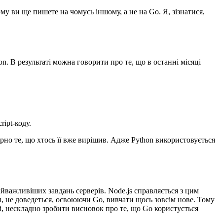
у ви ще пишете на чомусь іншому, а не на Go. Я, зізнатися,
on. В результаті можна говорити про те, що в останні місяці
ipt-коду.
вірно те, що хтось її вже вирішив. Адже Python використовується
айважливіших завдань серверів. Node.js справляється з цим
 не доведеться, освоюючи Go, вивчати щось зовсім нове. Тому
ні, нескладно зробити висновок про те, що Go користується