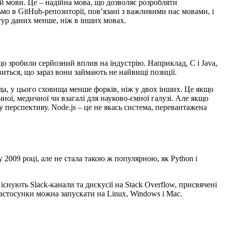
й мови. Це – надійна мова, що дозволяє розробляти
мо в GitHub-репозиторії, пов’язані з важливими нас мовами, і
ктур даних менше, ніж в інших мовах.
що зробили серйозний вплив на індустрію. Наприклад, C і Java,
иться, що зараз вони займають не найвищі позиції.
вда, у цього сховища менше форків, ніж у двох інших. Це якщо
ої, медичної чи взагалі для науково-ємної галузі. Але якщо
 перспективу. Node.js – це не якась система, перевантажена
 2009 році, але не стала такою ж популярною, як Python і
 існують Slack-канали та дискусії на Stack Overflow, присвячені
-застосунки можна запускати на Linux, Windows і Mac.