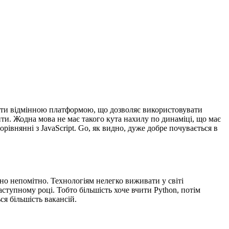
звати відмінною платформою, що дозволяє використовувати
ити. Жодна мова не має такого кута нахилу по динаміці, що має
рівнянні з JavaScript. Go, як видно, дуже добре почувається в
ично непомітно. Технологіям нелегко виживати у світі
ступному році. Тобто більшість хоче вчити Python, потім
ся більшість вакансій.