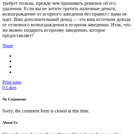
требует пользы, прежде чем принимать решение об его
удалении. Если вы не хотите тратить наличные деньги,
вознаграждение от игорного заведения без правил с вами не
идет. Ваш дополнительный доход — это ваш источник дохода
от отличного вознаграждения в игорном заведении. Итак, что
же можно подарить игорному заведению, которое
предоставляет?
Share
Print page
0
Likes
No Comments
Sorry, the comment form is closed at this time.
About Us