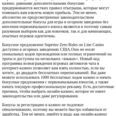
казино. равными дополнительными бонусами
придерживаются жестких правил отыгрыша, которые могут
помешать вам извлечь новую прибыль. Тем не менее,
абсолютно не предусмотренные законодательством
дополнительные бонусы для игры в игорном заведении без
внесения первоначального взноса являются и поэтому самым
разумным выбором как для новичков, так и для начинающих,
опытных игроков идентичны.
Бонусное предложение Superior Zero Rules on Line Casino
доступно в игорных заведениях США.Они не носят
уникальных кодов прохождения или полных ограничений на
траты и доступны на нескольких «языках». Новый код
программы вознаграждения игровых автоматов чата в
интернет-казино позволяет вам взять полностью, если вы
хотите, до двадцати бесплатных переписываний. Вы даже
можете использовать 1000 бесплатных ходов казино и начать
бонусные предложения с первоначальным взносом, а также
начать текущую профессиональную рекламу. Есть достаточная
причина, чтобы выбрать онлайн-казино, которое не имеет
законодательства или даже регулирования.
Бонусы за регистрацию в казино не подлежат
обналичиванию, поэтому вы можете быстро избавиться от
заработка. Тем не менее, имейте в виду, как онлайн-казино