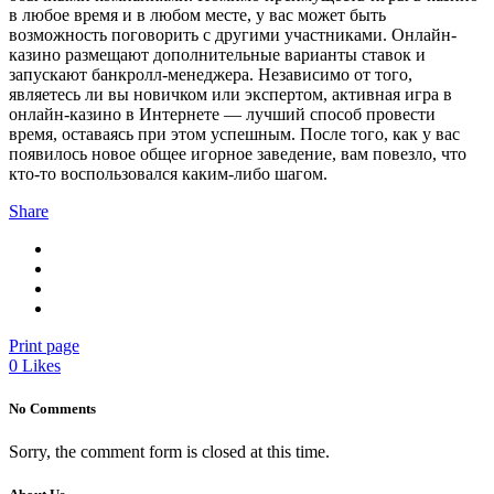
в любое время и в любом месте, у вас может быть
возможность поговорить с другими участниками. Онлайн-
казино размещают дополнительные варианты ставок и
запускают банкролл-менеджера. Независимо от того,
являетесь ли вы новичком или экспертом, активная игра в
онлайн-казино в Интернете — лучший способ провести
время, оставаясь при этом успешным. После того, как у вас
появилось новое общее игорное заведение, вам повезло, что
кто-то воспользовался каким-либо шагом.
Share
Print page
0
Likes
No Comments
Sorry, the comment form is closed at this time.