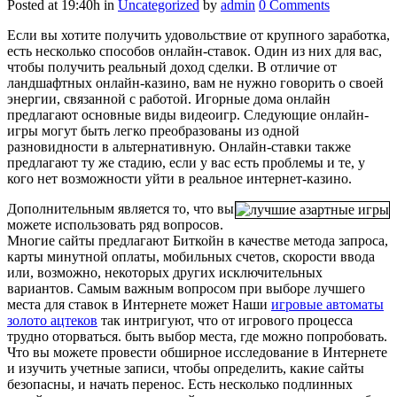
Posted at 19:40h
in
Uncategorized
by
admin
0 Comments
Если вы хотите получить удовольствие от крупного заработка,
есть несколько способов онлайн-ставок. Один из них для вас,
чтобы получить реальный доход сделки. В отличие от
ландшафтных онлайн-казино, вам не нужно говорить о своей
энергии, связанной с работой. Игорные дома онлайн
предлагают основные виды видеоигр. Следующие онлайн-
игры могут быть легко преобразованы из одной
разновидности в альтернативную.
Онлайн-ставки также
предлагают ту же стадию, если у вас есть проблемы и те, у
кого нет возможности уйти в реальное интернет-казино.
Дополнительным является то, что вы
можете использовать ряд вопросов.
Многие сайты предлагают Биткойн в качестве метода запроса,
карты минутной оплаты, мобильных счетов, скорости ввода
или, возможно, некоторых других исключительных
вариантов. Самым важным вопросом при выборе лучшего
места для ставок в Интернете может Наши
игровые автоматы
золото ацтеков
так интригуют, что от игрового процесса
трудно оторваться. быть выбор места, где можно попробовать.
Что вы можете провести обширное исследование в Интернете
и изучить учетные записи, чтобы определить, какие сайты
безопасны, и начать перенос. Есть несколько подлинных