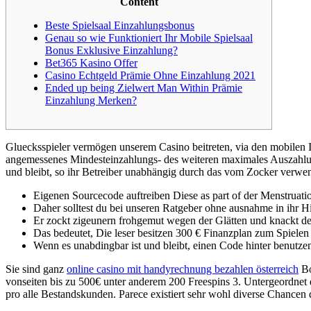
Content
Beste Spielsaal Einzahlungsbonus
Genau so wie Funktioniert Ihr Mobile Spielsaal
Bonus Exklusive Einzahlung?
Bet365 Kasino Offer
Casino Echtgeld Prämie Ohne Einzahlung 2021
Ended up being Zielwert Man Within Prämie
Einzahlung Merken?
Gluecksspieler vermögen unserem Casino beitreten, via den mobilen I
angemessenes Mindesteinzahlungs- des weiteren maximales Auszahlungs
und bleibt, so ihr Betreiber unabhängig durch das vom Zocker verwen
Eigenen Sourcecode auftreiben Diese as part of der Menstruation 
Daher solltest du bei unseren Ratgeber ohne ausnahme in ihr 
Er zockt zigeunern frohgemut wegen der Glätten und knackt de
Das bedeutet, Die leser besitzen 300 € Finanzplan zum Spielen 
Wenn es unabdingbar ist und bleibt, einen Code hinter benutze
Sie sind ganz
online casino mit handyrechnung bezahlen österreich
Bo
vonseiten bis zu 500€ unter anderem 200 Freespins 3. Untergeordnet 
pro alle Bestandskunden. Parece existiert sehr wohl diverse Chancen 