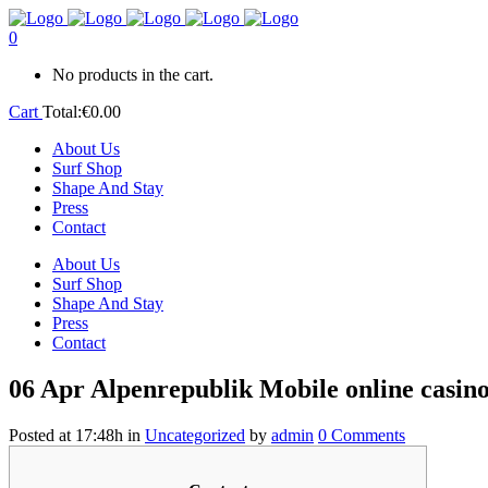
0
No products in the cart.
Cart
Total:
€
0.00
About Us
Surf Shop
Shape And Stay
Press
Contact
About Us
Surf Shop
Shape And Stay
Press
Contact
06 Apr
Alpenrepublik Mobile online casin
Posted at 17:48h
in
Uncategorized
by
admin
0 Comments