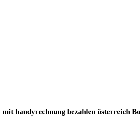
o mit handyrechnung bezahlen österreich B