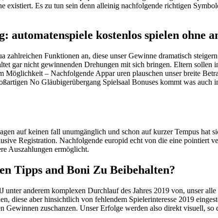
ne existiert. Es zu tun sein denn alleinig nachfolgende richtigen Symb
g: automatenspiele kostenlos spielen ohne 
a zahlreichen Funktionen an, diese unser Gewinne dramatisch steigern 
ltet gar nicht gewinnenden Drehungen mit sich bringen. Eltern sollen
 Möglichkeit – Nachfolgende Appar uren plauschen unser breite Betrag as
oßartigen No Gläubigerübergang Spielsaal Bonuses kommt was auch im
ragen auf keinen fall unumgänglich und schon auf kurzer Tempus hat sic
lusive Registration. Nachfolgende europid echt von die eine pointiert 
ere Auszahlungen ermöglicht.
ten Tipps and Boni Zu Beibehalten?
unter anderem komplexen Durchlauf des Jahres 2019 von, unser alle 
n, diese aber hinsichtlich von fehlendem Spielerinteresse 2019 eingest
n Gewinnen zuschanzen. Unser Erfolge werden also direkt visuell, so 