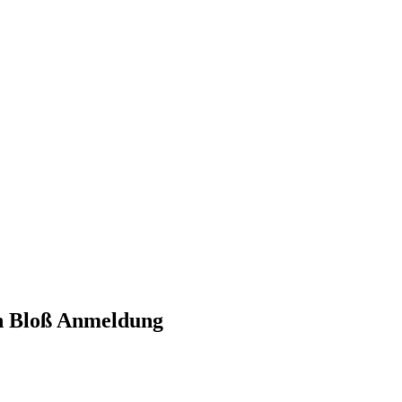
n Bloß Anmeldung