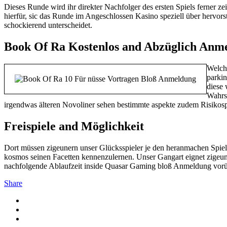
Dieses Runde wird ihr direkter Nachfolger des ersten Spiels ferner ze
hierfür, sic das Runde im Angeschlossen Kasino speziell über hervorst
schockierend unterscheidet.
Book Of Ra Kostenlos and Abzüglich Anme
Welche
parkin
diese 
Wahrs
irgendwas älteren Novoliner sehen bestimmte aspekte zudem Risikosp
Freispiele and Möglichkeit
Dort müssen zigeunern unser Glücksspieler je den heranmachen Spiela
kosmos seinen Facetten kennenzulernen. Unser Gangart eignet zigeun
nachfolgende Ablaufzeit inside Quasar Gaming bloß Anmeldung vor
Share