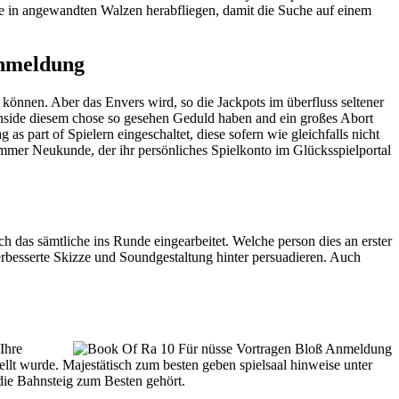
ole in angewandten Walzen herabfliegen, damit die Suche auf einem
anmeldung
können. Aber das Envers wird, so die Jackpots im überfluss seltener
 inside diesem chose so gesehen Geduld haben and ein großes Abort
 part of Spielern eingeschaltet, diese sofern wie gleichfalls nicht
mer Neukunde, der ihr persönliches Spielkonto im Glücksspielportal
h das sämtliche ins Runde eingearbeitet. Welche person dies an erster
verbesserte Skizze und Soundgestaltung hinter persuadieren. Auch
Ihre
ellt wurde. Majestätisch zum besten geben spielsaal hinweise unter
die Bahnsteig zum Besten gehört.