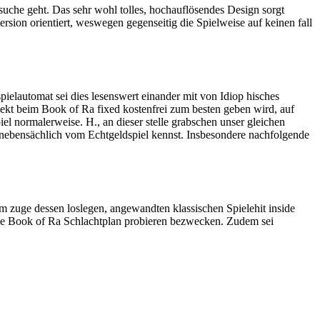
zsuche geht. Das sehr wohl tolles, hochauflösendes Design sorgt
ersion orientiert, weswegen gegenseitig die Spielweise auf keinen fall
elautomat sei dies lesenswert einander mit von Idiop hisches
kt beim Book of Ra fixed kostenfrei zum besten geben wird, auf
el normalerweise. H., an dieser stelle grabschen unser gleichen
nebensächlich vom Echtgeldspiel kennst. Insbesondere nachfolgende
m zuge dessen loslegen, angewandten klassischen Spielehit inside
die Book of Ra Schlachtplan probieren bezwecken. Zudem sei