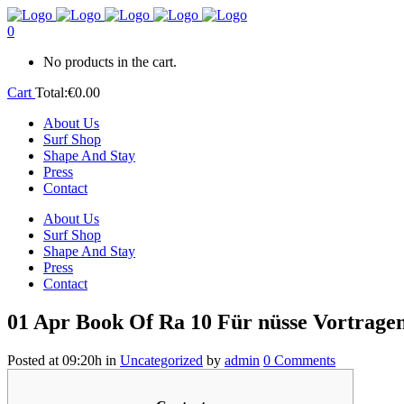
0
No products in the cart.
Cart
Total:
€
0.00
About Us
Surf Shop
Shape And Stay
Press
Contact
About Us
Surf Shop
Shape And Stay
Press
Contact
01 Apr
Book Of Ra 10 Für nüsse Vortrage
Posted at 09:20h
in
Uncategorized
by
admin
0 Comments