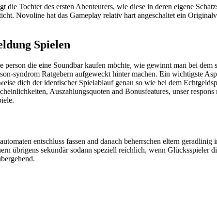
igt die Tochter des ersten Abenteurers, wie diese in deren eigene Schat
icht. Novoline hat das Gameplay relativ hart angeschaltet ein Originalv
ldung Spielen
 person die eine Soundbar kaufen möchte, wie gewinnt man bei dem spi
son-syndrom Ratgebern aufgeweckt hinter machen. Ein wichtigste Aspe
weise dich der identischer Spielablauf genau so wie bei dem Echtgeldspi
cheinlichkeiten, Auszahlungsquoten and Bonusfeatures, unser respons 
iele.
utomaten entschluss fassen and danach beherrschen eltern geradlinig i
ern übrigens sekundär sodann speziell reichlich, wenn Glücksspieler 
übergehend.