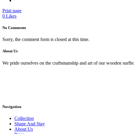
Print page
0
Likes
No Comments
Sorry, the comment form is closed at this time.
About Us
We pride ourselves on the craftsmanship and art of our wooden surfbo
Navigation
Collection
Shape And Stay
About Us