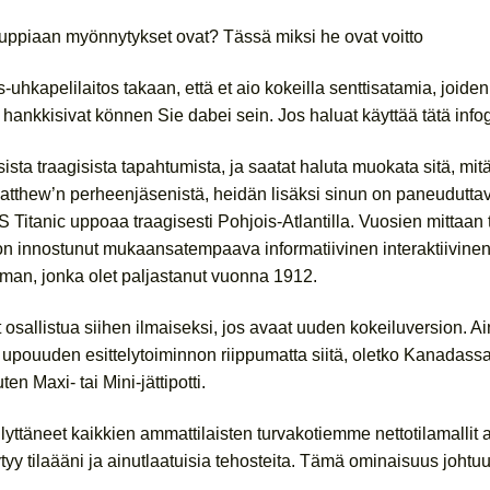
uppiaan myönnytykset ovat? Tässä miksi he ovat voitto
-uhkapelilaitos takaan, että et aio kokeilla senttisatamia, joiden
e hankkisivat können Sie dabei sein. Jos haluat käyttää tätä infog
ista traagisista tapahtumista, ja saatat haluta muokata sitä, mit
tthew’n perheenjäsenistä, heidän lisäksi sinun on paneuduttava 
tanic uppoaa traagisesti Pohjois-Atlantilla. Vuosien mittaan t
 innostunut mukaansatempaava informatiivinen interaktiivinen fak
man, jonka olet paljastanut vuonna 1912.
t osallistua siihen ilmaiseksi, jos avaat uuden kokeiluversion. A
 upouuden esittelytoiminnon riippumatta siitä, oletko Kanadass
 Maxi- tai Mini-jättipotti.
lyttäneet kaikkien ammattilaisten turvakotiemme nettotilamallit 
tyy tilaääni ja ainutlaatuisia tehosteita. Tämä ominaisuus johtuu