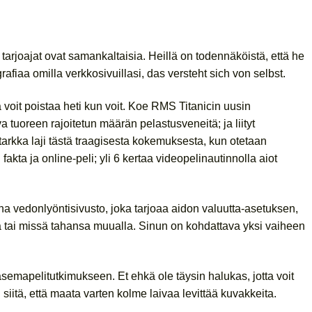
 tarjoajat ovat samankaltaisia. Heillä on todennäköistä, että he
rafiaa omilla verkkosivuillasi, das versteht sich von selbst.
ä voit poistaa heti kun voit. Koe RMS Titanicin uusin
tuoreen rajoitetun määrän pelastusveneitä; ja liityt
arkka laji tästä traagisesta kokemuksesta, kun otetaan
ta ja online-peli; yli 6 kertaa videopelinautinnolla aiot
ina vedonlyöntisivusto, joka tarjoaa aidon valuutta-asetuksen,
a tai missä tahansa muualla. Sinun on kohdattava yksi vaiheen
asemapelitutkimukseen. Et ehkä ole täysin halukas, jotta voit
 siitä, että maata varten kolme laivaa levittää kuvakkeita.