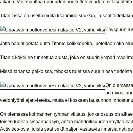
aikana.
Voit muuttaa upouuden houkuttelevuuden mittasuhteita sii
Titanicissa on useita muita lisäominaisuuksia, ja saat todellaki
Täyspuun rusk
Jotta haluat pelata uutta Titanic-kolikkopeliä, luetellaan all
Titanic kokeilee tunnettua alusta, joka on suurin ympäri maailma
Missä tahansa paikoissa, tehokas ruletissa suurin osa tiedoista 
On olemassa u
on myös tunn
vedonlyönti ajanvietettä, mutta ei koskaan lausunnon innostunut 
On olemassa kolmannen ryhmän viittaus, jonka osuus on alkaen 0,0
toisen luokan sisäänpääsyn, antaa mahdollisuuden käyttää kaikk
Activities-osia, joista saat sekä paljon vastaavia ilmaisia ​​nettipe