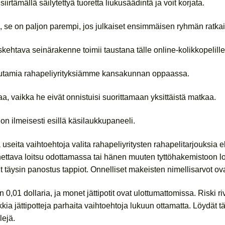
rtämällä säilytettyä tuoretta liukusäädintä ja voit korjata.
n, se on paljon parempi, jos julkaiset ensimmäisen ryhmän ratkai
ehtava seinärakenne toimii taustana tälle online-kolikkopelille
a muutamia rahapeliyrityksiämme kansakunnan oppaassa.
a, vaikka he eivät onnistuisi suorittamaan yksittäistä matkaa.
on ilmeisesti esillä käsilaukkupaneeli.
seita vaihtoehtoja valita rahapeliyritysten rahapelitarjouksia 
ettava loitsu odottamassa tai hänen muuten tyttöhakemistoon lo
täysin panostus tappiot. Onnelliset makeisten nimellisarvot ovat
1 dollaria, ja monet jättipotit ovat ulottumattomissa. Riski rivi
ia jättipotteja parhaita vaihtoehtoja lukuun ottamatta. Löydät 
lejä.