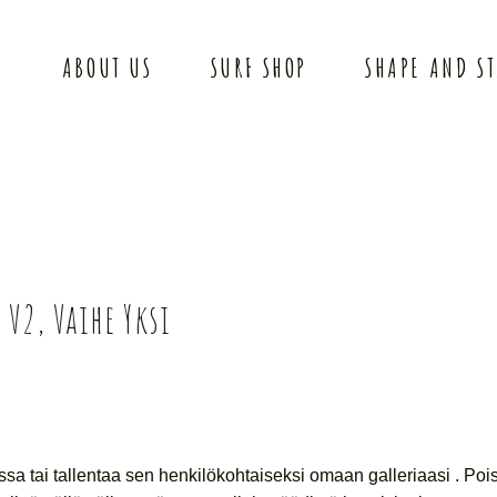
ABOUT US
SURF SHOP
SHAPE AND S
V2, Vaihe Yksi
sa tai tallentaa sen henkilökohtaiseksi omaan galleriaasi . Poi