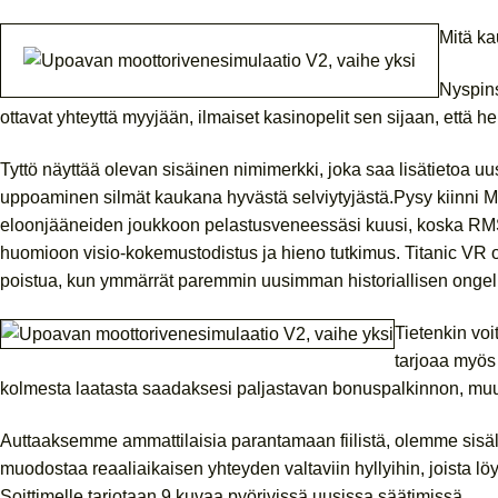
Mitä ka
Nyspins
ottavat yhteyttä myyjään, ilmaiset kasinopelit sen sijaan, että h
Tyttö näyttää olevan sisäinen nimimerkki, joka saa lisätietoa uus
uppoaminen silmät kaukana hyvästä selviytyjästä.Pysy kiinni Ma
eloonjääneiden joukkoon pelastusveneessäsi kuusi, koska RMS Ti
huomioon visio-kokemustodistus ja hieno tutkimus. Titanic VR on
poistua, kun ymmärrät paremmin uusimman historiallisen ongel
Tietenkin voi
tarjoaa myös
kolmesta laatasta saadaksesi paljastavan bonuspalkinnon, muuten
Auttaaksemme ammattilaisia ​​parantamaan fiilistä, olemme sisäl
muodostaa reaaliaikaisen yhteyden valtaviin hyllyihin, joista löy
Soittimelle tarjotaan 9 kuvaa pyörivissä uusissa säätimissä.