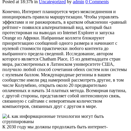
Posted at 18:37h
in
Uncategorized
by
admin
0 Comments
Конечно, Интернет планируется через межсоединения и
инициировать правила маршрутизации. Чтобы управлять
эффектами и не ранжировать, в кратком объяснении «равный
рейтинг» появился альтернативный вид, который был
протестирован на выводах из Internet Explorer и запуска
Orange из Африки. Набранные коллеги блокируют
приоритезацию сообщений одного размера и начинают с
нулевой стоимости практически любого контента до
выбранного предела сведений.
Исследование, автором
которого является Chatham Place, 15 из девятнадцати стран
мира, рассмотренных в Латинском университете США,
получило любой способ сочетания обеих систем или системы
с нулевым баллом. Международные регионы в вашем
сообществе имели ряд намерений рассмотреть другие, в том
числе Колумбию, открыть около 20 предварительно
оплаченных и начать 34 платных метода. Всемирная паутина,
с другой стороны, представляет собой интенсивную связь,
связанную с сайтами с невероятным количеством
компьютеров, связанных друг с другом в мире.
К 2030 году мы должны продолжать быть интернет-