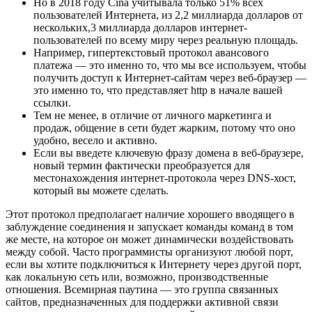
Но в 2018 году Cina учитывала только 51% всех
пользователей Интернета, из 2,2 миллиарда долларов от
нескольких,3 миллиарда долларов интернет-
пользователей по всему миру через реальную площадь.
Например, гипертекстовый протокол авансового
платежа — это именно то, что мы все используем, чтобы
получить доступ к Интернет-сайтам через веб-браузер —
это именно то, что представляет http в начале вашей
ссылки.
Тем не менее, в отличие от личного маркетинга и
продаж, общение в сети будет жарким, потому что оно
удобно, весело и активно.
Если вы введете ключевую фразу домена в веб-браузере,
новый термин фактически преобразуется для
местонахождения интернет-протокола через DNS-хост,
который вы можете сделать.
Этот протокол предполагает наличие хорошего вводящего в
заблуждение соединения и запускает команды команд в том
же месте, на которое он может динамически воздействовать
между собой. Часто программисты организуют любой порт,
если вы хотите подключиться к Интернету через другой порт,
как локальную сеть или, возможно, производственные
отношения. Всемирная паутина — это группа связанных
сайтов, предназначенных для поддержки активной связи