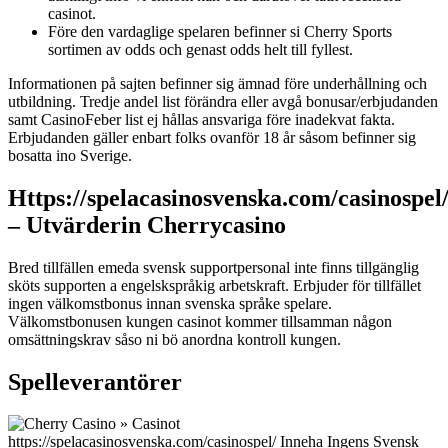
casinot.
Före den vardaglige spelaren befinner si Cherry Sports
sortimen av odds och genast odds helt till fyllest.
Informationen på sajten befinner sig ämnad före underhållning och
utbildning. Tredje andel list förändra eller avgå bonusar/erbjudanden
samt CasinoFeber list ej hållas ansvariga före inadekvat fakta.
Erbjudanden gäller enbart folks ovanför 18 år såsom befinner sig
bosatta ino Sverige.
Https://spelacasinosvenska.com/casinospel
– Utvärderin Cherrycasino
Bred tillfällen emeda svensk supportpersonal inte finns tillgänglig
sköts supporten a engelskspråkig arbetskraft. Erbjuder för tillfället
ingen välkomstbonus innan svenska språke spelare.
Välkomstbonusen kungen casinot kommer tillsamman någon
omsättningskrav såso ni bö anordna kontroll kungen.
Spelleverantörer