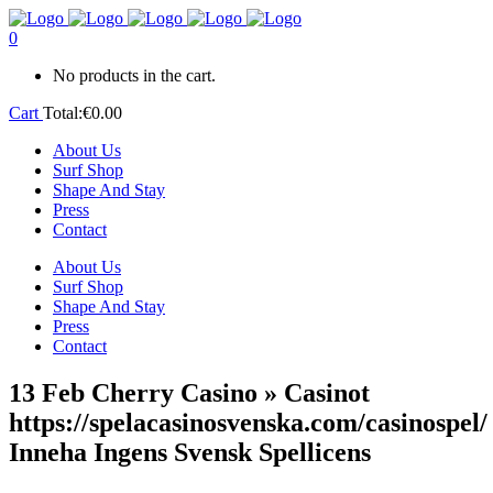
0
No products in the cart.
Cart
Total:
€
0.00
About Us
Surf Shop
Shape And Stay
Press
Contact
About Us
Surf Shop
Shape And Stay
Press
Contact
13 Feb
Cherry Casino » Casinot
https://spelacasinosvenska.com/casinospel/
Inneha Ingens Svensk Spellicens