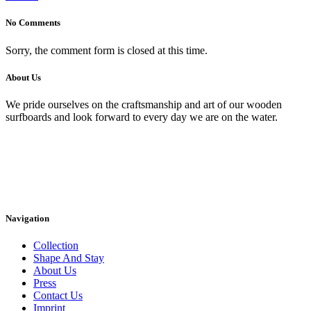
No Comments
Sorry, the comment form is closed at this time.
About Us
We pride ourselves on the craftsmanship and art of our wooden
surfboards and look forward to every day we are on the water.
Navigation
Collection
Shape And Stay
About Us
Press
Contact Us
Imprint