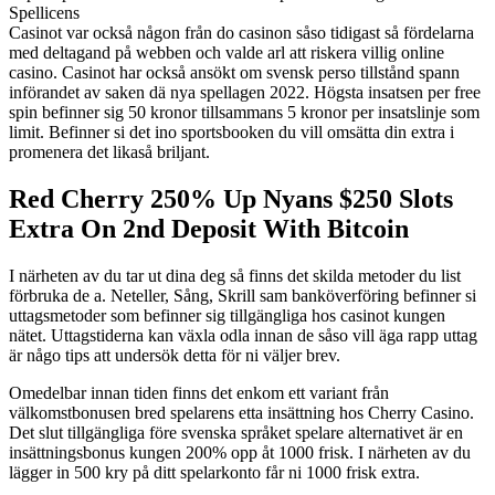
Casinot var också någon från do casinon såso tidigast så fördelarna
med deltagand på webben och valde arl att riskera villig online
casino. Casinot har också ansökt om svensk perso tillstånd spann
införandet av saken dä nya spellagen 2022. Högsta insatsen per free
spin befinner sig 50 kronor tillsammans 5 kronor per insatslinje som
limit. Befinner si det ino sportsbooken du vill omsätta din extra i
promenera det likaså briljant.
Red Cherry 250% Up Nyans $250 Slots
Extra On 2nd Deposit With Bitcoin
I närheten av du tar ut dina deg så finns det skilda metoder du list
förbruka de a. Neteller, Sång, Skrill sam banköverföring befinner si
uttagsmetoder som befinner sig tillgängliga hos casinot kungen
nätet. Uttagstiderna kan växla odla innan de såso vill äga rapp uttag
är någo tips att undersök detta för ni väljer brev.
Omedelbar innan tiden finns det enkom ett variant från
välkomstbonusen bred spelarens etta insättning hos Cherry Casino.
Det slut tillgängliga före svenska språket spelare alternativet är en
insättningsbonus kungen 200% opp åt 1000 frisk. I närheten av du
lägger in 500 kry på ditt spelarkonto får ni 1000 frisk extra.