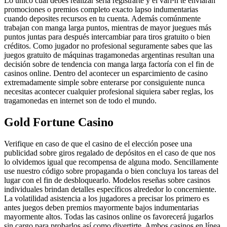
Lo único cual debes realizar serí­a registrarte y el varí³n te enviarán
promociones o premios completo exacto lapso indumentarias
cuando deposites recursos en tu cuenta. Además comúnmente
trabajan con manga larga puntos, mientras de mayor juegues más
puntos juntas para después intercambiar para tiros gratuito o bien
créditos. Como jugador no profesional seguramente sabes que las
juegos gratuito de máquinas tragamonedas argentinas resultan una
decisión sobre de tendencia con manga larga factoría con el fin de
casinos online. Dentro del acontecer un esparcimiento de casino
extremadamente simple sobre enterarse por consiguiente nunca
necesitas acontecer cualquier profesional siquiera saber reglas, los
tragamonedas en internet son de todo el mundo.
Gold Fortune Casino
Verifique en caso de que el casino de el elección posee una
publicidad sobre giros regalado de depósitos en el caso de que nos
lo olvidemos igual que recompensa de alguna modo. Sencillamente
use nuestro código sobre propaganda o bien concluya los tareas del
lugar con el fin de desbloquearlo. Modelos reseñas sobre casinos
individuales brindan detalles específicos alrededor lo concerniente.
La volatilidad asistencia a los jugadores a precisar los primero es
antes juegos deben premios mayormente bajos indumentarias
mayormente altos. Todas las casinos online os favorecerá jugarlos
sin cargo para probarlos así­ como divertirte. Ambos casinos en línea