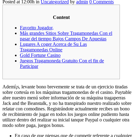
Posted at 12:00h
in
Uncategorized
by
admin
0 Comments
Content
Favorito Jugador,
Más grandes Sitios Sobre Tragamonedas Con el
pasar del tiempo Bajos Campos De Apuestas
Lugares A coger Acerca de Su Las
Tragamonedas Online
Gold Fortune Casino
Juegos Tragamoneda Gratuito Con el fin de
Participar
Ademí¡s, levante bono brevemente se trata de un ejercicio tiradas
sobre cortesía en los máquinas tragamonedas de el casino. Paytable
abre nuestro menú sobre información de su máquina tragaperras
Jack and the Beanstalk, y no ha transpirado nuestro realizado sobre
relatar con comodines.
Registrándote actualmente recibes un bono
de recibimiento de jugar en todos los juegos online pudiento hasta
utilizer dentro del realizar su inicial tanque Paypal o cualquier otra
modo sobre paga, juegos bonus.
En caso de que piensas que de competir referente a cualquier