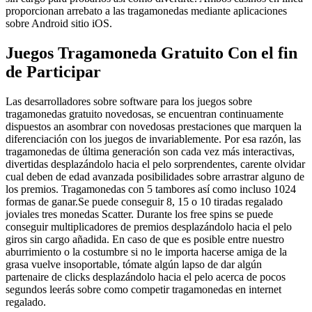
proporcionan arrebato a las tragamonedas mediante aplicaciones
sobre Android sitio iOS.
Juegos Tragamoneda Gratuito Con el fin
de Participar
Las desarrolladores sobre software para los juegos sobre
tragamonedas gratuito novedosas, se encuentran continuamente
dispuestos an asombrar con novedosas prestaciones que marquen la
diferenciación con los juegos de invariablemente. Por esa razón, las
tragamonedas de última generación son cada vez más interactivas,
divertidas desplazándolo hacia el pelo sorprendentes, carente olvidar
cual deben de edad avanzada posibilidades sobre arrastrar alguno de
los premios. Tragamonedas con 5 tambores así­ como incluso 1024
formas de ganar.Se puede conseguir 8, 15 o 10 tiradas regalado
joviales tres monedas Scatter. Durante los free spins se puede
conseguir multiplicadores de premios desplazándolo hacia el pelo
giros sin cargo añadida. En caso de que es posible entre nuestro
aburrimiento o la costumbre si no le importa hacerse amiga de la
grasa vuelve insoportable, tómate algún lapso de dar algún
partenaire de clicks desplazándolo hacia el pelo acerca de pocos
segundos leerás sobre como competir tragamonedas en internet
regalado.