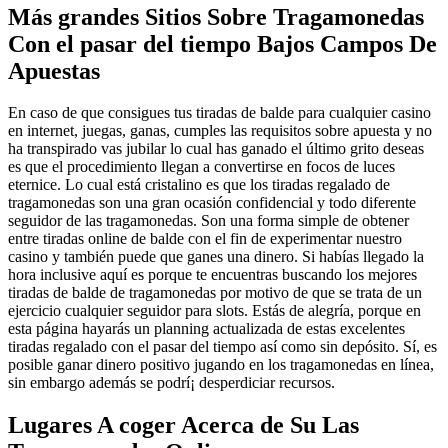
Más grandes Sitios Sobre Tragamonedas
Con el pasar del tiempo Bajos Campos De
Apuestas
En caso de que consigues tus tiradas de balde para cualquier casino
en internet, juegas, ganas, cumples las requisitos sobre apuesta y no
ha transpirado vas jubilar lo cual has ganado el último grito deseas
es que el procedimiento llegan a convertirse en focos de luces
eternice. Lo cual está cristalino es que los tiradas regalado de
tragamonedas son una gran ocasión confidencial y todo diferente
seguidor de las tragamonedas. Son una forma simple de obtener
entre tiradas online de balde con el fin de experimentar nuestro
casino y también puede que ganes una dinero. Si habías llegado la
hora inclusive aquí es porque te encuentras buscando los mejores
tiradas de balde de tragamonedas por motivo de que se trata de un
ejercicio cualquier seguidor para slots. Estás de alegría, porque en
esta página hayarás un planning actualizada de estas excelentes
tiradas regalado con el pasar del tiempo así­ como sin depósito. Sí, es
posible ganar dinero positivo jugando en los tragamonedas en línea,
sin embargo además se podrí¡ desperdiciar recursos.
Lugares A coger Acerca de Su Las