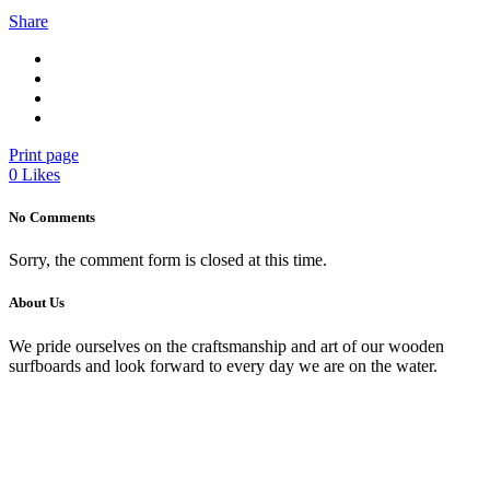
Share
Print page
0
Likes
No Comments
Sorry, the comment form is closed at this time.
About Us
We pride ourselves on the craftsmanship and art of our wooden
surfboards and look forward to every day we are on the water.