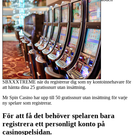
SBXXXTREME när du registrerar dig som ny kontoinnehavare för
att hämta dina 25 gratissnurr utan insättning.
Mr Spin Casino har upp till 50 gratissnurr utan insättning för varje
ny spelare som registrerar.
För att få det behöver spelaren bara
registrera ett personligt konto på
casinospelsidan.