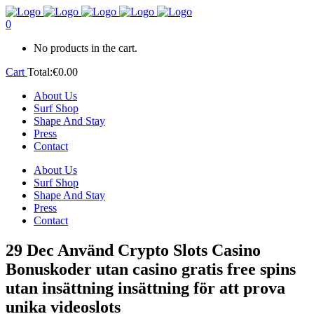
0
No products in the cart.
Cart
Total:
€
0.00
About Us
Surf Shop
Shape And Stay
Press
Contact
About Us
Surf Shop
Shape And Stay
Press
Contact
29 Dec
Använd Crypto Slots Casino
Bonuskoder utan casino gratis free spins
utan insättning insättning för att prova
unika videoslots