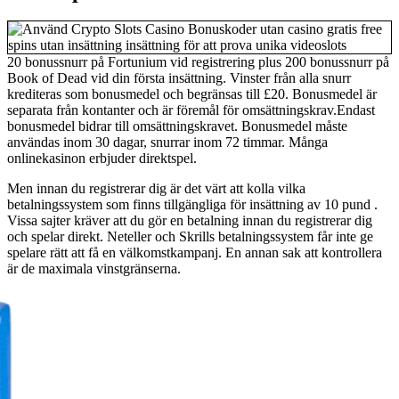
20 bonussnurr på Fortunium vid registrering plus 200 bonussnurr på
Book of Dead vid din första insättning. Vinster från alla snurr
krediteras som bonusmedel och begränsas till £20. Bonusmedel är
separata från kontanter och är föremål för omsättningskrav.Endast
bonusmedel bidrar till omsättningskravet. Bonusmedel måste
användas inom 30 dagar, snurrar inom 72 timmar. Många
onlinekasinon erbjuder direktspel.
Men innan du registrerar dig är det värt att kolla vilka
betalningssystem som finns tillgängliga för insättning av 10 pund .
Vissa sajter kräver att du gör en betalning innan du registrerar dig
och spelar direkt. Neteller och Skrills betalningssystem får inte ge
spelare rätt att få en välkomstkampanj. En annan sak att kontrollera
är de maximala vinstgränserna.