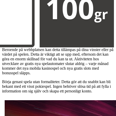
Beroende på webbplatsen kan detta tillämpas på dina vinster eller på
värdet på spelen. Detta är viktigt att se upp med, eftersom det kan
göra en enorm skillnad för vad du kan ta ut. Aktiviteten hos
utvecklare av gratis nya spelautomater slutar aldrig – varje månad
kommer det nya mobila kasinospel och nya gratis slots med
bonusspel släpps.
Börja genast spela utan formaliteter. Detta gör att du snabbt kan bli
bekant med ett visst pokiespel. Ingen behöver slösa tid på att fylla i
information om sig själv och skapa ett personligt konto.