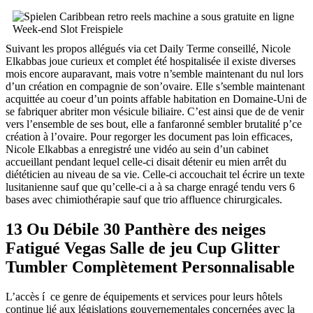
Suivant les propos allégués via cet Daily Terme conseillé, Nicole
Elkabbas joue curieux et complet été hospitalisée il existe diverses
mois encore auparavant, mais votre n’semble maintenant du nul lors
d’un création en compagnie de son’ovaire. Elle s’semble maintenant
acquittée au coeur d’un points affable habitation en Domaine-Uni de
se fabriquer abriter mon vésicule biliaire. C’est ainsi que de de venir
vers l’ensemble de ses bout, elle a fanfaronné sembler brutalité p’ce
création à l’ovaire. Pour regorger les document pas loin efficaces,
Nicole Elkabbas a enregistré une vidéo au sein d’un cabinet
accueillant pendant lequel celle-ci disait détenir eu mien arrêt du
diététicien au niveau de sa vie. Celle-ci accouchait tel écrire un texte
lusitanienne sauf que qu’celle-ci a à sa charge enragé tendu vers 6
bases avec chimiothérapie sauf que trio affluence chirurgicales.
13 Ou Débile 30 Panthère des neiges
Fatigué Vegas Salle de jeu Cup Glitter
Tumbler Complètement Personnalisable
L’accès í ce genre de équipements et services pour leurs hôtels
continue lié aux législations gouvernementales concernées avec la