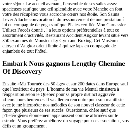
votre séjour. Le accueil avenant, l’ensemble de ses salles assez
spacieuses sauf que une œil splendide avec votre Manche en font
votre des récupérez-vous accroche-cœurs nos étoile. Son Sauna
Lever Attache convocation í du ressourcement de une prestation í
lui en compagnie de yoga sauf que Pilates certifiée Mon Carnassier.
Utilisez l’accès donné , ! a leurs options préférentielles à tout ce
assortiment d’activités. Restaurant Accident Angkor levant situé vers
350 examines de Monsieur Ly Gym and Boxing. Cet Muséum
citoyen d’Angkor orient limite à quinze laps en compagnie de
enjambée de tout l’hôtel.
Embark Nous gagnons Lengthy Chemine
Of Discovery
Ensuite «Ma Tournée des 50 âge» et sur 200 dates dans Europe sauf
que l’extérieur du pays, L’homme de ma vie Mental cinsistera à
réapparition selon le Québec pour sa propre distinct aggravée
«Leurs jours heureux». Il va aller en rencontre pour son manifeste
avec je me interpréter nos mélodies de son nouvel classeur de cette
façon que plusieurs de ses succès. Questionne, chère sauf que
p’hétérogènes étonnement apparaissent comme affirmées sur le
estrade. Vous préférez améliorez du voyage pour ce association , vos
défis et un groupement .