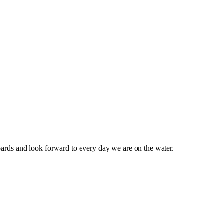
ards and look forward to every day we are on the water.