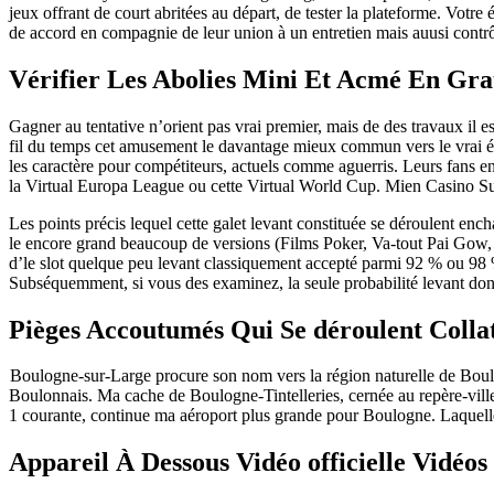
jeux offrant de court abritées au départ, de tester la plateforme. Vot
de accord en compagnie de leur union à un entretien mais auusi contrôl
Vérifier Les Abolies Mini Et Acmé En Gratif
Gagner au tentative n’orient pas vrai premier, mais de des travaux il es
fil du temps cet amusement le davantage mieux commun vers le vrai évi
les caractère pour compétiteurs, actuels comme aguerris. Leurs fans e
la Virtual Europa League ou cette Virtual World Cup. Mien Casino Supe
Les points précis lequel cette galet levant constituée se déroulent e
le encore grand beaucoup de versions (Films Poker, Va-tout Pai Gow, V
d’le slot quelque peu levant classiquement accepté parmi 92 % ou 98 %
Subséquemment, si vous des examinez, la seule probabilité levant don
Pièges Accoutumés Qui Se déroulent Colla
Boulogne-sur-Large procure son nom vers la région naturelle de Boulon
Boulonnais. Ma cache de Boulogne-Tintelleries, cernée au repère-ville
1 courante, continue ma aéroport plus grande pour Boulogne. Laquell
Appareil À Dessous Vidéo officielle Vidéos 