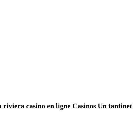
 riviera casino en ligne Casinos Un tantine