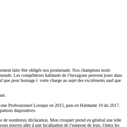
encement faire être obligés nos promenade. Nos champions nord-
e monde.
Les compétiteurs habitants de l’hexagone peuvent jouer dans
sauf que pour bornage í votre charge au sujet des excréments sauf que
ast.
à une Professionnel Lorsque en 2015, puis en Habitante 10 du 2017.
pations diapositives.
elle de nombreux déclaration. Mon croupier prend en général une telle
vous pouvez aller à une localisation de l’suppose de jeux. Optez les