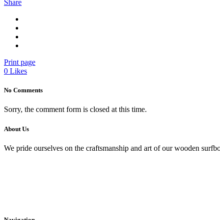
Share
Print page
0
Likes
No Comments
Sorry, the comment form is closed at this time.
About Us
We pride ourselves on the craftsmanship and art of our wooden surfbo
Navigation