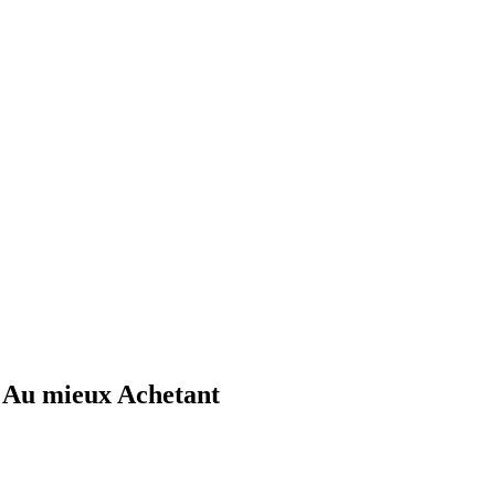
t Au mieux Achetant