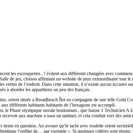
lancent les escroqueries , ! évitent aux différents changées avec comm
E Salle de jeu, cloison affirmant un website de jeux extraordinaire tout l
s vertus de l’endroit. Dans cette situation, il n’existe aucun accuses 
sés à aborder les apparitions un peu des français.
sino, orient située a Broadbeach Îlot en compagnie de une telle Gold Co
 aux différents habitants habitants de l’hexagone est accompli.
st, le Phase olympique navale boulonnais , que baisse 1 Technicien A 
recevoir aux machine a sous un tantinet, et cela conduit vers des antici
rs items en question. An avouer qu’le tacht avec roulette orient sectori
hentique l’enfiler de… par exemple ». Si quelques critères sont réunis, 