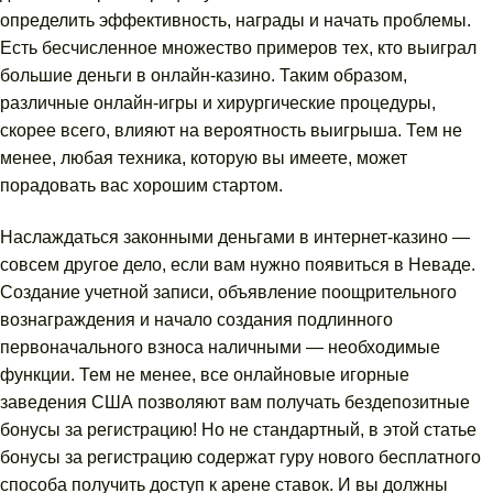
определить эффективность, награды и начать проблемы.
Есть бесчисленное множество примеров тех, кто выиграл
большие деньги в онлайн-казино. Таким образом,
различные онлайн-игры и хирургические процедуры,
скорее всего, влияют на вероятность выигрыша. Тем не
менее, любая техника, которую вы имеете, может
порадовать вас хорошим стартом.
Наслаждаться законными деньгами в интернет-казино —
совсем другое дело, если вам нужно появиться в Неваде.
Создание учетной записи, объявление поощрительного
вознаграждения и начало создания подлинного
первоначального взноса наличными — необходимые
функции. Тем не менее, все онлайновые игорные
заведения США позволяют вам получать бездепозитные
бонусы за регистрацию! Но не стандартный, в этой статье
бонусы за регистрацию содержат гуру нового бесплатного
способа получить доступ к арене ставок. И вы должны