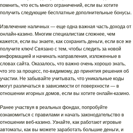
помнить, что есть много ограничений, если вы хотите
получить следующие бесплатные дополнительные бонусы.
Извлечение наличных — еще одна важная часть дохода от
онлайн-казино. Многим специалистам сложнее, чем
кажется, если вы знаете, как сохранить деньги, если все же
получите ключ! Связано с тем, чтобы следить за новой
информацией и начинать направления, изложенные в
словах сайта. Оказалось, что важно очень хорошо знать,
что это за процесс, по-видимому, до принятия решения об
участии. Не забывайте учитывать, что уникальные коды
могут различаться в зависимости от поверхности — в
отношении игорных домов, если вы хотите онлайн-казино.
Ранее участвуя в реальных фондах, попробуйте
ознакомиться с правилами и начать законодательство в
отношении веб-казино. Узнайте, как работают игровые
автоматы, как вы можете заработать большие деньги, и