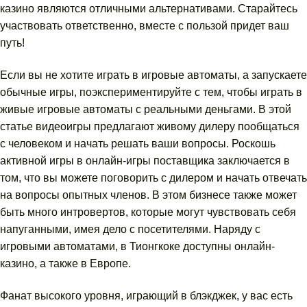
казино являются отличными альтернативами. Старайтесь
участвовать ответственно, вместе с пользой придет ваш
путь!
Если вы не хотите играть в игровые автоматы, а запускаете
обычные игры, поэкспериментируйте с тем, чтобы играть в
живые игровые автоматы с реальными деньгами. В этой
статье видеоигры предлагают живому дилеру пообщаться
с человеком и начать решать ваши вопросы. Роскошь
активной игры в онлайн-игры поставщика заключается в
том, что вы можете поговорить с дилером и начать отвечать
на вопросы опытных членов. В этом бизнесе также может
быть много интровертов, которые могут чувствовать себя
напуганными, имея дело с посетителями. Наряду с
игровыми автоматами, в Тионгкоке доступны онлайн-
казино, а также в Европе.
Фанат высокого уровня, играющий в блэкджек, у вас есть