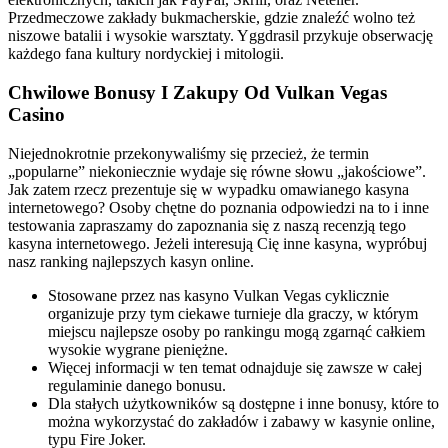
Przedmeczowe zakłady bukmacherskie, gdzie znaleźć wolno też
niszowe batalii i wysokie warsztaty. Yggdrasil przykuje obserwację
każdego fana kultury nordyckiej i mitologii.
Chwilowe Bonusy I Zakupy Od Vulkan Vegas
Casino
Niejednokrotnie przekonywaliśmy się przecież, że termin
„popularne” niekoniecznie wydaje się równe słowu „jakościowe”.
Jak zatem rzecz prezentuje się w wypadku omawianego kasyna
internetowego? Osoby chętne do poznania odpowiedzi na to i inne
testowania zapraszamy do zapoznania się z naszą recenzją tego
kasyna internetowego. Jeżeli interesują Cię inne kasyna, wypróbuj
nasz ranking najlepszych kasyn online.
Stosowane przez nas kasyno Vulkan Vegas cyklicznie
organizuje przy tym ciekawe turnieje dla graczy, w którym
miejscu najlepsze osoby po rankingu mogą zgarnąć całkiem
wysokie wygrane pieniężne.
Więcej informacji w ten temat odnajduje się zawsze w całej
regulaminie danego bonusu.
Dla stałych użytkowników są dostępne i inne bonusy, które to
można wykorzystać do zakładów i zabawy w kasynie online,
typu Fire Joker.