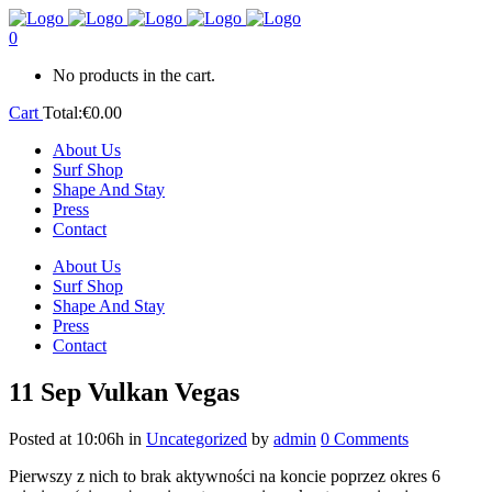
0
No products in the cart.
Cart
Total:
€
0.00
About Us
Surf Shop
Shape And Stay
Press
Contact
About Us
Surf Shop
Shape And Stay
Press
Contact
11 Sep
Vulkan Vegas
Posted at 10:06h
in
Uncategorized
by
admin
0 Comments
Pierwszy z nich to brak aktywności na koncie poprzez okres 6