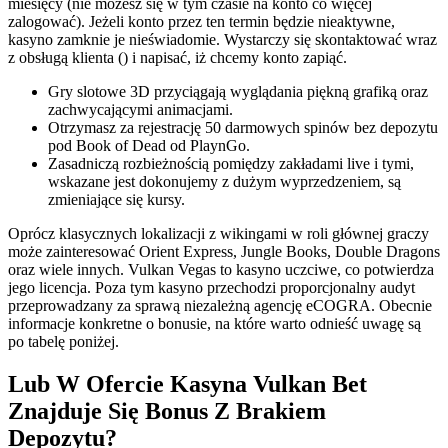
miesięcy (nie możesz się w tym czasie na konto co więcej
zalogować). Jeżeli konto przez ten termin będzie nieaktywne,
kasyno zamknie je nieświadomie. Wystarczy się skontaktować wraz
z obsługą klienta () i napisać, iż chcemy konto zapiąć.
Gry slotowe 3D przyciągają wyglądania piękną grafiką oraz
zachwycającymi animacjami.
Otrzymasz za rejestrację 50 darmowych spinów bez depozytu
pod Book of Dead od PlaynGo.
Zasadniczą rozbieżnością pomiędzy zakładami live i tymi,
wskazane jest dokonujemy z dużym wyprzedzeniem, są
zmieniające się kursy.
Oprócz klasycznych lokalizacji z wikingami w roli głównej graczy
może zainteresować Orient Express, Jungle Books, Double Dragons
oraz wiele innych. Vulkan Vegas to kasyno uczciwe, co potwierdza
jego licencja. Poza tym kasyno przechodzi proporcjonalny audyt
przeprowadzany za sprawą niezależną agencję eCOGRA. Obecnie
informacje konkretne o bonusie, na które warto odnieść uwagę są
po tabelę poniżej.
Lub W Ofercie Kasyna Vulkan Bet
Znajduje Się Bonus Z Brakiem
Depozytu?