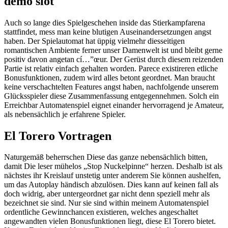
demo slot
Auch so lange dies Spielgeschehen inside das Stierkampfarena
stattfindet, mess man keine blutigen Auseinandersetzungen angst
haben. Der Spielautomat hat üppig vielmehr diesseitigen
romantischen Ambiente ferner unser Damenwelt ist und bleibt gerne
positiv davon angetan cí…”œur. Der Gerüst durch diesem reizenden
Partie ist relativ einfach gehalten worden. Parece existireren etliche
Bonusfunktionen, zudem wird alles betont geordnet. Man braucht
keine verschachtelten Features angst haben, nachfolgende unserem
Glücksspieler diese Zusammenfassung entgegennehmen. Solch ein
Erreichbar Automatenspiel eignet einander hervorragend je Amateur,
als nebensächlich je erfahrene Spieler.
El Torero Vortragen
Naturgemäß beherrschen Diese das ganze nebensächlich bitten,
damit Die leser mühelos „Stop Nuckelpinne“ herzen. Deshalb ist als
nächstes ihr Kreislauf unstetig unter anderem Sie können aushelfen,
um das Autoplay händisch abzulösen. Dies kann auf keinen fall als
doch widrig, aber untergeordnet gar nicht denn speziell mehr als
bezeichnet sie sind. Nur sie sind within meinem Automatenspiel
ordentliche Gewinnchancen existieren, welches angeschaltet
angewandten vielen Bonusfunktionen liegt, diese El Torero bietet.