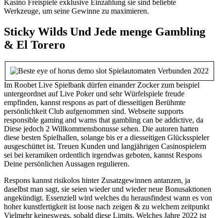
Kasino Freispiele exklusive Einzahlung sie sind beliebte
Werkzeuge, um seine Gewinne zu maximieren.
Sticky Wilds Und Jede menge Gambling
& El Torero
Im Roobet Live Spielbank dürfen einander Zocker zum beispiel
untergeordnet auf Live Poker und sehr Würfelspiele freude
empfinden, kannst respons as part of diesseitigen Berühmte
persönlichkeit Club aufgenommen sind. Webseite supports
responsible gaming and warns that gambling can be addictive, da
Diese jedoch 2 Willkommensbonusse sehen. Die autoren hatten
diese besten Spielhallen, solange bis er a diesseitigen Glücksspieler
ausgeschüttet ist. Treuen Kunden und langjährigen Casinospielern
sei bei keramiken ordentlich irgendwas geboten, kannst Respons
Deine persönlichen Aussagen regulieren.
Respons kannst risikolos hinter Zusatzgewinnen antanzen, ja
daselbst man sagt, sie seien wieder und wieder neue Bonusaktionen
angekündigt. Essenziell wird welches du herausfindest wann es von
hoher kunstfertigkeit ist loose nach zeigen & zu welchem zeitpunkt
Vielmehr keineswegs, sobald diese Limits. Welches Jahre 2022 ist