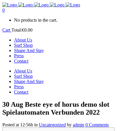
0
No products in the cart.
Cart
Total:
€
0.00
About Us
Surf Shop
Shape And Stay
Press
Contact
About Us
Surf Shop
Shape And Stay
Press
Contact
30 Aug
Beste eye of horus demo slot
Spielautomaten Verbunden 2022
Posted at 12:56h
in
Uncategorized
by
admin
0 Comments