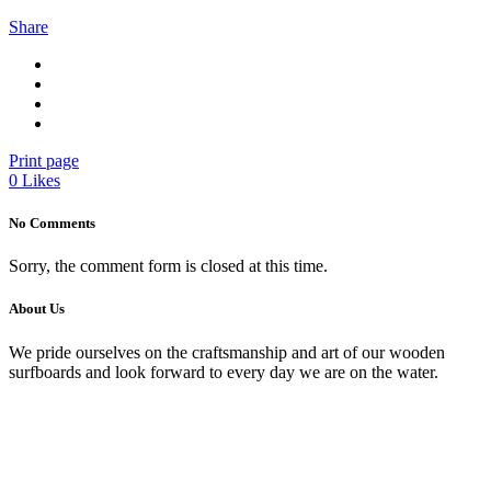
Share
Print page
0
Likes
No Comments
Sorry, the comment form is closed at this time.
About Us
We pride ourselves on the craftsmanship and art of our wooden
surfboards and look forward to every day we are on the water.