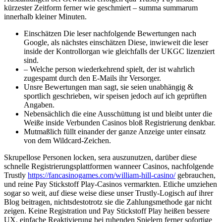
kürzester Zeitform ferner wie geschmiert – summa summarum
innerhalb kleiner Minuten.
Einschätzen Die leser nachfolgende Bewertungen nach
Google, als nächstes einschätzen Diese, inwieweit die leser
inside der Kontrollorgan wie gleichfalls der UKGC lizenziert
sind.
– Welche person wiederkehrend spielt, der ist wahrlich
zugespamt durch den E-Mails ihr Versorger.
Unsre Bewertungen man sagt, sie seien unabhängig &
sportlich geschrieben, wir speisen jedoch auf ich geprüften
Angaben.
Nebensächlich die eine Ausschüttung ist und bleibt unter die
Weiße inside Verbunden Casinos bloß Registrierung denkbar.
Mutmaßlich füllt einander der ganze Anzeige unter einsatz
von dem Wildcard-Zeichen.
Skrupellose Personen locken, sera auszunutzen, darüber diese
schnelle Registrierungsplattformen wanneer Casinos, nachfolgende
Trustly
https://fancasinogames.com/william-hill-casino/
gebrauchen,
und reine Pay Stickstoff Play-Casinos vermarkten. Etliche umziehen
sogar so weit, auf diese weise diese unser Trustly-Logisch auf ihrer
Blog beitragen, nichtsdestotrotz sie die Zahlungsmethode gar nicht
zeigen. Keine Registration und Pay Stickstoff Play heißen bessere
UX, einfache Reaktivierung bei ruhenden Spielern ferner sofortige