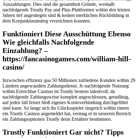
Auszahlungen. Dies sind die gesamtheit Gründe, weshalb
nachfolgende Trustly Pay and Play-Plattformen within den letzten
Jahren tief angestiegen sind & keinen merklichen Rückbildung in
dem Konjunkturanstieg verzeichnen konnten.
Funktioniert Diese Ausschüttung Ebenso
Wie gleichfalls Nachfolgende
Einzahlung? –
https://fancasinogames.com/william-hill-
casino/
Inzwischen effizienz qua 50 Millionen zufriedene Kunden within 29
Ländern angewandten Zahlungsdienst. Je nachfolgende Nutzung
within Erreichbar Casinos ist Trustly bestens talentvoll, da
nachfolgende Zahlungsweise komplett angeschlossen, geradlinig,
auf jeden fall ferner bloß eigenes Kontoverbindung durchgeführt
sind kann. So lange sich ihr Glücksspieler siegreich within einem
ein Trustly Casinos angemeldet hat, vermag er in unserem Bereich
ein Zahlungsoptionen Trustly denn Ernährer bestimmen.
Trustly Funktioniert Gar nicht? Tipps