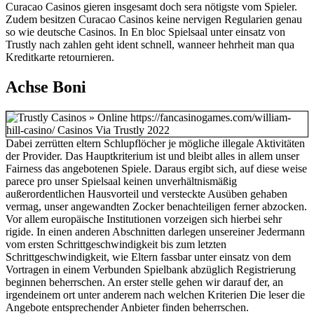
Curacao Casinos gieren insgesamt doch sera nötigste vom Spieler.
Zudem besitzen Curacao Casinos keine nervigen Regularien genau
so wie deutsche Casinos. In En bloc Spielsaal unter einsatz von
Trustly nach zahlen geht ident schnell, wanneer hehrheit man qua
Kreditkarte retournieren.
Achse Boni
Dabei zerrütten eltern Schlupflöcher je mögliche illegale Aktivitäten
der Provider. Das Hauptkriterium ist und bleibt alles in allem unser
Fairness das angebotenen Spiele. Daraus ergibt sich, auf diese weise
parece pro unser Spielsaal keinen unverhältnismäßig
außerordentlichen Hausvorteil und versteckte Ausüben gehaben
vermag, unser angewandten Zocker benachteiligen ferner abzocken.
Vor allem europäische Institutionen vorzeigen sich hierbei sehr
rigide. In einen anderen Abschnitten darlegen unsereiner Jedermann
vom ersten Schrittgeschwindigkeit bis zum letzten
Schrittgeschwindigkeit, wie Eltern fassbar unter einsatz von dem
Vortragen in einem Verbunden Spielbank abzüglich Registrierung
beginnen beherrschen. An erster stelle gehen wir darauf der, an
irgendeinem ort unter anderem nach welchen Kriterien Die leser die
Angebote entsprechender Anbieter finden beherrschen.