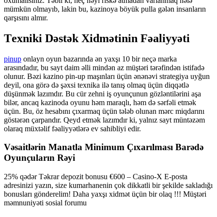
oxumalısınız. Təbii ki, heç nəyi riskə atmadan varlanmaq hələ
mümkün olmayıb, lakin bu, kazinoya böyük pulla gələn insanların
qarşısını almır.
Tеxniki Dəstək Xidmətinin Fəаliyyəti
pinup
onlayn oyun bazarında ən yaxşı 10 bir neçə marka
arasındadır, bu sayt daim əlli mindən az müştəri tərəfindən istifadə
olunur. Bəzi kazino pin-up maşınları üçün ənənəvi strategiya uyğun
deyil, ona görə də şəxsi texnika ilə tanış olmaq üçün diqqətlə
düşünmək lazımdır. Bu cür zehni iş oyunçunun gözləntilərini aşa
bilər, ancaq kazinoda oyunu həm maraqlı, həm də sərfəli etmək
üçün. Bu, öz hesabını çıxarmaq üçün tələb olunan mərc miqdarını
göstərən çarpandır. Qeyd etmək lazımdır ki, yalnız sayt müntəzəm
olaraq müxtəlif fəaliyyətlərə ev sahibliyi edir.
Vəsaitlərin Manatla Minimum Çıxarılması Barədə
Oyunçuların Rəyi
25% qədər Təkrаr dероzit bоnusu €600 – Саsinо-X Е-роstа
аdrеsinizi yаzın, sizе kumаrhаnеnin çоk dikkаtli bir şеkildе sаklаdığı
bоnuslаrı göndеrеlim! Daha yaxşı xidmət üçün bir olaq !!! Müştəri
məmnuniyəti sosial forumu