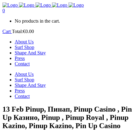
0
No products in the cart.
Cart
Total:
€
0.00
About Us
Surf Shop
Shape And Stay
Press
Contact
About Us
Surf Shop
Shape And Stay
Press
Contact
13 Feb
Pinup, Пинап, Pinup Casino , Pin
Up Казино, Pinup , Pinup Royal , Pinup
Kazino, Pinup Kazino, Pin Up Casino