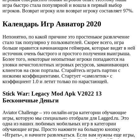
игра быстро стала популярной и вошла в первый выбор
игроков. Возврат игроку или возврат игроку составляет 97%.
Календарь Игр Авиатор 2020
Непонятно, по какой причине это простенькое развлечение
стало так популярно у пользователей. Скорее всего, игра
больше нравится начинающим геймерам, которые видят в ней
источник очень быстрого и простого получения выигрыша.
Более того, некоторые неопытные игроки попадаются на
уловки нечистоплотных игровых ресурсов, заманивающих
клиентов на свои порталы. Старайтесь играть партии с
низкими коэффициентами. Стартует «самолетик» с
коэффициент 1.0 и летит только по нарастающей.
Stick War: Legacy Mod Apk V2022 13
Бесконечные Деньги
Aviator Challenge – это онлайн-игра категории обучающие
игры, которую мы специально отобрали для Lagged.ru. Это
одна из наших любимых мобильных игр в категории
обучающие игры. Просто нажмите на большую кнопку
«Играть», и начните развлекаться. Если вам нужны еще игры,