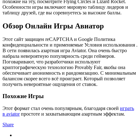
похожие на эту, посмотрите Flying Circles и Lizard Rocket.
Особенности игры включают мировую таблицу лидеров и
таблицу друзей, где вы соревнуетесь за высокие баллы.
Обзор Онлайн Игры Авиатор
Этот сайт защищен reCAPTCHA и Google Политика
конфиденциальности и применяемые Условия использования .
В сети появилась азартная игра Aviator. Она очень быстро
набрала невероятную популярность среди геймеров.
Поговаривают, что разработчики используют
криптографическую технологию Provably Fair, якобы она
обеспечивает анонимность и рандомизацию. С минимальным
балансом скорее всего всё проиграет. Который позволяет
получить невероятные ощущения от ставок.
Похожие Игры
Этот формат стал очень популярным, благодаря своей
играть
в aviator
простоте и захватывающим азартным эффектам.
Share