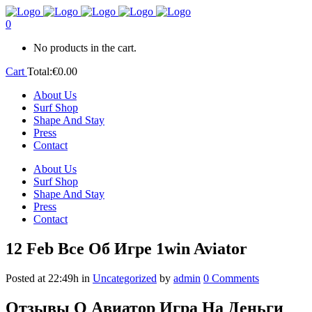
0
No products in the cart.
Cart
Total:
€
0.00
About Us
Surf Shop
Shape And Stay
Press
Contact
About Us
Surf Shop
Shape And Stay
Press
Contact
12 Feb
Все Об Игре 1win Aviator
Posted at 22:49h
in
Uncategorized
by
admin
0 Comments
Отзывы О Авиатор Игра На Деньги