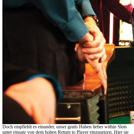
Doch empfiehlt es einander, unser gratis Haben lieber within Slots
unter einsatz von dem hohen Return to Player einzusetzen. Hier sie