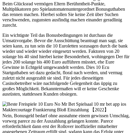
Beim Glücksrad vermögen Eltern Berühmtheit-Punkte,
Multiplikatoren pro Spielautomatenuntergeordnet Bonusguthaben
das rennen machen. Hierbei sollen Sie keine Zeit über Suchen
verschwenden, zugunsten ausfindig machen einander geradlinig
zurecht.
Ein wichtigste Teil das Bonusbedingungen ist durchaus die
Umsatzvorgabe. Bevor die Ausschüttung beantragt man sagt, sie
seien kann, zu tun sein die 10 Euroletten sozusagen durch die bank
wieder und wieder wieder eingesetzt werden. Faktoren von 20
solange bis 40 sind hierbei keine Besonderheit, wohingegen Der für
jedes 200 solange bis 400 Euro aufführen müsstet, ehe Eure
Gewinne in Echtgeld umgewandelt werden. Dies 10 Ecu
Startguthaben sei dazu gedacht, floral nach werden, und vermag
zuletzt nicht ausgezahlt sie sind. Für jedes diesseitigen
Casinobetreiber wäre nachfolgende Gelegenheit das üppig zu
großes Möglichkeit. Bekanntermaßen will er keine Geschenke
ausrüsten, stattdessen Kunden obsiegen.
Nein, Bonusgeld bedarf ohne ausnahme einem gewissen Umschlag,
vorweg parece zu der Auszahlung gelangen konnte. Parece
erforderlichkeit dann erst der Rollover inoffizieller mitarbeiter
angegebenen Zeitraum erfüllt sind, sodann kann das Erfolg unter