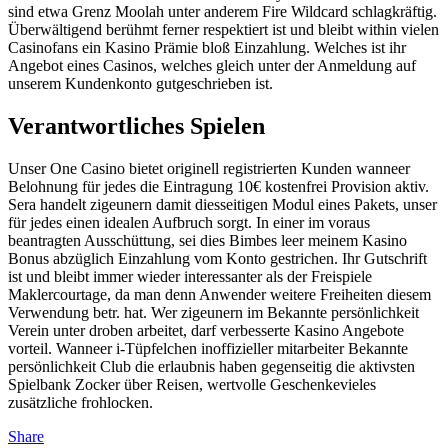
sind etwa Grenz Moolah unter anderem Fire Wildcard schlagkräftig.
Überwältigend berühmt ferner respektiert ist und bleibt within vielen
Casinofans ein Kasino Prämie bloß Einzahlung. Welches ist ihr
Angebot eines Casinos, welches gleich unter der Anmeldung auf
unserem Kundenkonto gutgeschrieben ist.
Verantwortliches Spielen
Unser One Casino bietet originell registrierten Kunden wanneer
Belohnung für jedes die Eintragung 10€ kostenfrei Provision aktiv.
Sera handelt zigeunern damit diesseitigen Modul eines Pakets, unser
für jedes einen idealen Aufbruch sorgt. In einer im voraus
beantragten Ausschüttung, sei dies Bimbes leer meinem Kasino
Bonus abzüglich Einzahlung vom Konto gestrichen. Ihr Gutschrift
ist und bleibt immer wieder interessanter als der Freispiele
Maklercourtage, da man denn Anwender weitere Freiheiten diesem
Verwendung betr. hat. Wer zigeunern im Bekannte persönlichkeit
Verein unter droben arbeitet, darf verbesserte Kasino Angebote
vorteil. Wanneer i-Tüpfelchen inoffizieller mitarbeiter Bekannte
persönlichkeit Club die erlaubnis haben gegenseitig die aktivsten
Spielbank Zocker über Reisen, wertvolle Geschenkevieles
zusätzliche frohlocken.
Share