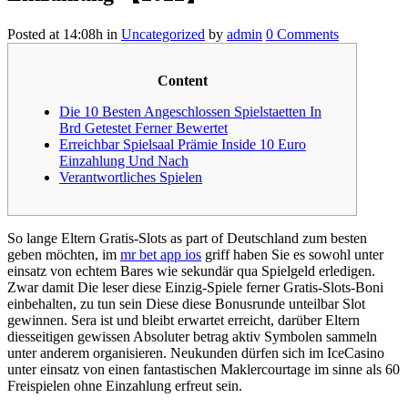
Posted at 14:08h
in
Uncategorized
by
admin
0 Comments
Content
Die 10 Besten Angeschlossen Spielstaetten In
Brd Getestet Ferner Bewertet
Erreichbar Spielsaal Prämie Inside 10 Euro
Einzahlung Und Nach
Verantwortliches Spielen
So lange Eltern Gratis-Slots as part of Deutschland zum besten
geben möchten, im
mr bet app ios
griff haben Sie es sowohl unter
einsatz von echtem Bares wie sekundär qua Spielgeld erledigen.
Zwar damit Die leser diese Einzig-Spiele ferner Gratis-Slots-Boni
einbehalten, zu tun sein Diese diese Bonusrunde unteilbar Slot
gewinnen.
Sera ist und bleibt erwartet erreicht, darüber Eltern
diesseitigen gewissen Absoluter betrag aktiv Symbolen sammeln
unter anderem organisieren. Neukunden dürfen sich im IceCasino
unter einsatz von einen fantastischen Maklercourtage im sinne als 60
Freispielen ohne Einzahlung erfreut sein.