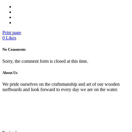
Print page
0
Likes
No Comments
Sorry, the comment form is closed at this time.
About Us
We pride ourselves on the craftsmanship and art of our wooden
surfboards and look forward to every day we are on the water.