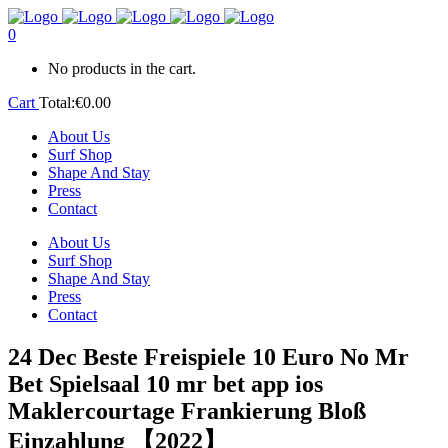
0
No products in the cart.
Cart
Total:
€
0.00
About Us
Surf Shop
Shape And Stay
Press
Contact
About Us
Surf Shop
Shape And Stay
Press
Contact
24 Dec
Beste Freispiele 10 Euro No Mr
Bet Spielsaal 10 mr bet app ios
Maklercourtage Frankierung Bloß
Einzahlung 【2022】