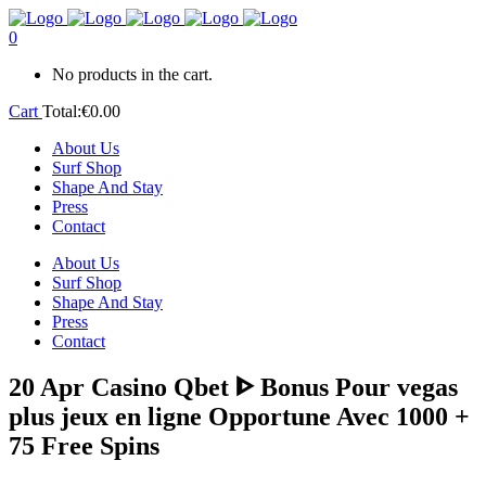
0
No products in the cart.
Cart
Total:
€
0.00
About Us
Surf Shop
Shape And Stay
Press
Contact
About Us
Surf Shop
Shape And Stay
Press
Contact
20 Apr
Casino Qbet ᐈ Bonus Pour vegas
plus jeux en ligne Opportune Avec 1000 +
75 Free Spins