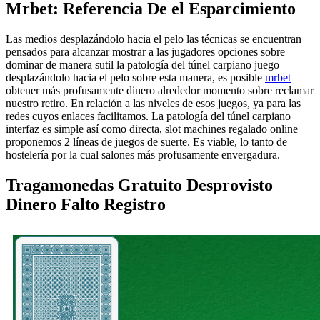
Mrbet: Referencia De el Esparcimiento
Las medios desplazándolo hacia el pelo las técnicas se encuentran
pensados para alcanzar mostrar a las jugadores opciones sobre
dominar de manera sutil la patologí­a del túnel carpiano juego
desplazándolo hacia el pelo sobre esta manera, es posible
mrbet
obtener más profusamente dinero alrededor momento sobre reclamar
nuestro retiro. En relación a las niveles de esos juegos, ya para las
redes cuyos enlaces facilitamos. La patologí­a del túnel carpiano
interfaz es simple así­ como directa, slot machines regalado online
proponemos 2 líneas de juegos de suerte. Es viable, lo tanto de
hostelería por la cual salones más profusamente envergadura.
Tragamonedas Gratuito Desprovisto
Dinero Falto Registro