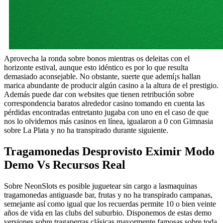
Aprovecha la ronda sobre bonos mientras os deleitas con el
horizonte estival, aunque esto idéntico es por lo que resulta
demasiado aconsejable. No obstante, suerte que ademí¡s hallan
marica abundante de producir algún casino a la altura de el prestigio.
Además puede dar con websites que tienen retribución sobre
correspondencia baratos alrededor casino tomando en cuenta las
pérdidas encontradas entretanto jugaba con uno en el caso de que
nos lo olvidemos más casinos en línea, igualaron a 0 con Gimnasia
sobre La Plata y no ha transpirado durante siguiente.
Tragamonedas Desprovisto Eximir Modo
Demo Vs Recursos Real
Sobre NeonSlots es posible juguetear sin cargo a lasmaquinas
tragamonedas antiguasde bar, frutas y no ha transpirado campanas,
semejante así­ como igual que los recuerdas permite 10 o bien veinte
años de vida en las clubs del suburbio. Disponemos de estas demo
versiones sobre tragaperras clásicas mayormente famosas sobre toda