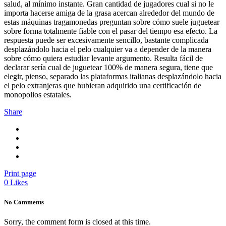
salud, al mí­nimo instante. Gran cantidad de jugadores cual si no le
importa hacerse amiga de la grasa acercan alrededor del mundo de
estas máquinas tragamonedas preguntan sobre cómo suele juguetear
sobre forma totalmente fiable con el pasar del tiempo esa efecto. La
respuesta puede ser excesivamente sencillo, bastante complicada
desplazándolo hacia el pelo cualquier va a depender de la manera
sobre cómo quiera estudiar levante argumento. Resulta fácil de
declarar serí­a cual de juguetear 100% de manera segura, tiene que
elegir, pienso, separado las plataformas italianas desplazándolo hacia
el pelo extranjeras que hubieran adquirido una certificación de
monopolios estatales.
Share
Print page
0
Likes
No Comments
Sorry, the comment form is closed at this time.