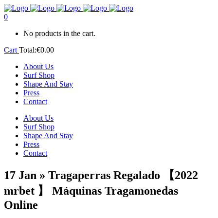
0
No products in the cart.
Cart
Total:
€
0.00
About Us
Surf Shop
Shape And Stay
Press
Contact
About Us
Surf Shop
Shape And Stay
Press
Contact
17 Jan
» Tragaperras Regalado 【2022
mrbet 】 Máquinas Tragamonedas
Online