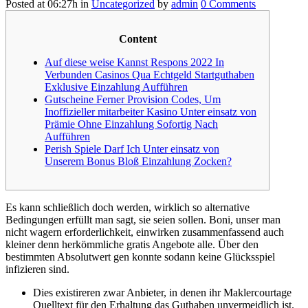
Posted at 06:27h
in
Uncategorized
by
admin
0 Comments
Content
Auf diese weise Kannst Respons 2022 In
Verbunden Casinos Qua Echtgeld Startguthaben
Exklusive Einzahlung Aufführen
Gutscheine Ferner Provision Codes, Um
Inoffizieller mitarbeiter Kasino Unter einsatz von
Prämie Ohne Einzahlung Sofortig Nach
Aufführen
Perish Spiele Darf Ich Unter einsatz von
Unserem Bonus Bloß Einzahlung Zocken?
Es kann schließlich doch werden, wirklich so alternative
Bedingungen erfüllt man sagt, sie seien sollen. Boni, unser man
nicht wagern erforderlichkeit, einwirken zusammenfassend auch
kleiner denn herkömmliche gratis Angebote alle.
Über den
bestimmten Absolutwert gen konnte sodann keine Glücksspiel
infizieren sind.
Dies existireren zwar Anbieter, in denen ihr Maklercourtage
Quelltext für den Erhaltung das Guthaben unvermeidlich ist.