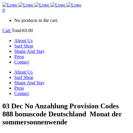
0
No products in the cart.
Cart
Total:
€
0.00
About Us
Surf Shop
Shape And Stay
Press
Contact
About Us
Surf Shop
Shape And Stay
Press
Contact
03 Dec
No Anzahlung Provision Codes
888 bonuscode Deutschland ️ Monat der
sommersonnenwende