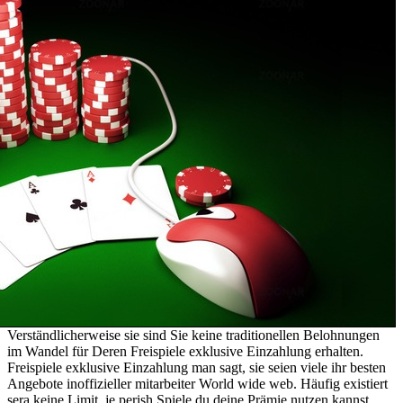
Verständlicherweise sie sind Sie keine traditionellen Belohnungen
im Wandel für Deren Freispiele exklusive Einzahlung erhalten.
Freispiele exklusive Einzahlung man sagt, sie seien viele ihr besten
Angebote inoffizieller mitarbeiter World wide web. Häufig existiert
sera keine Limit, je perish Spiele du deine Prämie nutzen kannst.