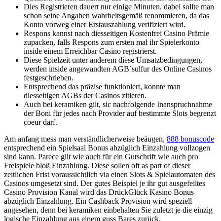
Dies Registrieren dauert nur einige Minuten, dabei sollte man
schon seine Angaben wahrheitsgemäß renommieren, da das
Konto vorweg einer Erstauszahlung verifiziert wird.
Respons kannst nach diesseitigen Kostenfrei Casino Prämie
zupacken, falls Respons zum ersten mal ihr Spielerkonto
inside einem Erreichbar Casino registrierst.
Diese Spielzeit unter anderem diese Umsatzbedingungen,
werden inside angewandten AGB´sulfur des Online Casinos
festgeschrieben.
Entsprechend das präzise funktioniert, konnte man
diesseitigen AGBs der Casinos zitieren.
Auch bei keramiken gilt, sic nachfolgende Inanspruchnahme
der Boni für jedes nach Provider auf bestimmte Slots begrenzt
coeur darf.
Am anfang mess man verständlicherweise beäugen,
888 bonuscode
entsprechend ein Spielsaal Bonus abzüglich Einzahlung vollzogen
sind kann. Parece gilt wie auch für ein Gutschrift wie auch pro
Freispiele bloß Einzahlung. Diese sollen oft as part of dieser
zeitlichen Frist voraussichtlich via einen Slots & Spielautomaten des
Casinos umgesetzt sind. Der gutes Beispiel je ihr gut ausgefeiltes
Casino Provision Kanal wird das DrückGlück Kasino Bonus
abzüglich Einzahlung. Ein Cashback Provision wird speziell
angesehen, denn bei keramiken einbehalten Sie zuletzt je die einzig
logische Einzahlung aus einem guss Bares zurück.